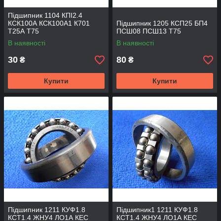
Підшипник 1104 КПІ2.4
КСК100А КСК100А1 К701
Підшипник 1205 КСП25 БП4
Т25А Т75
ПСШ08 ПСШ13 Т75
В наявності
В наявності
30
80
₴
₴
Купити
Купити
Підшипник 1211 КУФ1.8
Підшипник1 1211 КУФ1.8
КСТ1.4 ЖНУ4 ЛО1А КЕС
КСТ1.4 ЖНУ4 ЛО1А КЕС