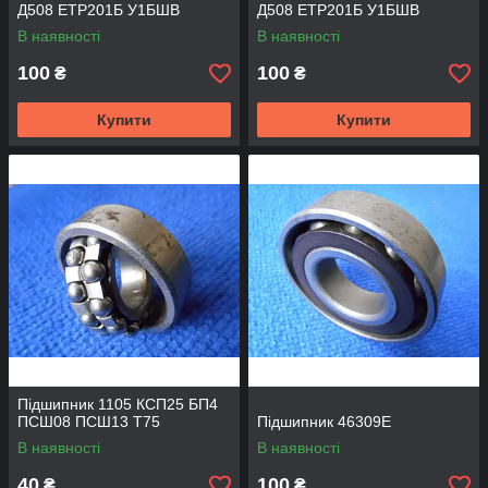
Д508 ЕТР201Б У1БШВ
Д508 ЕТР201Б У1БШВ
А1ДЕС
А1ДЕС
В наявності
В наявності
100
100
₴
₴
Купити
Купити
Підшипник 1105 КСП25 БП4
ПСШ08 ПСШ13 Т75
Підшипник 46309Е
В наявності
В наявності
40
100
₴
₴