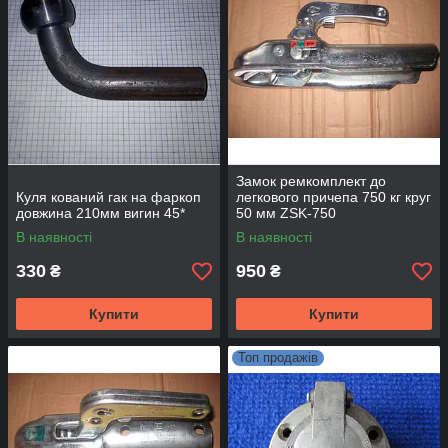
Замок ремкомплект до
Куля кований гак на фаркоп
легкового причепа 750 кг круг
довжина 210мм вигин 45*
50 мм ZSK-750
В наявності
В наявності
330
950
₴
₴
Купити
Купити
Топ продажів