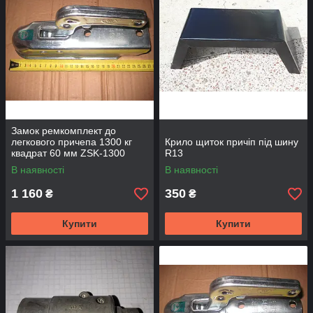
Замок ремкомплект до
легкового причепа 1300 кг
Крило щиток причіп під шину
квадрат 60 мм ZSK-1300
R13
В наявності
В наявності
1 160
350
₴
₴
Купити
Купити