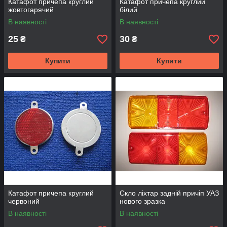
Катафот причепа круглий
Катафот причепа круглий
жовтогарячий
білий
В наявності
В наявності
25
30
₴
₴
Купити
Купити
Катафот причепа круглий
Скло ліхтар задній причіп УАЗ
червоний
нового зразка
В наявності
В наявності