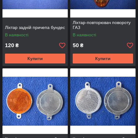
Ліхтар-повторювач повороту
Ліхтар задній причепа бундес
ГАЗ
В наявності
В наявності
120
50
₴
₴
Купити
Купити