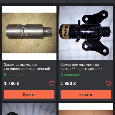
Замок ремкомплект
Замок ремкомплект на
легкового причепа точений
легковий причіп метелик
В наявності
В наявності
1 780
1 980
₴
₴
Купити
Купити