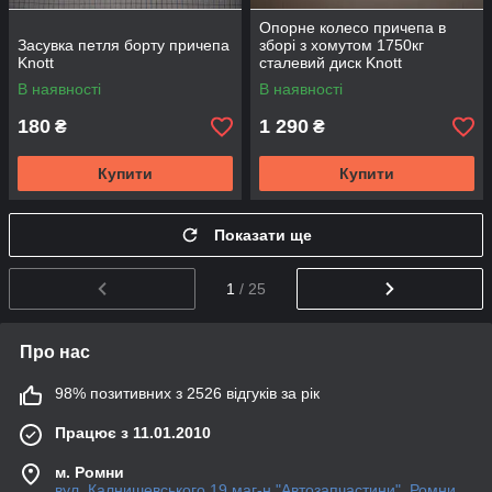
Опорне колесо причепа в
Засувка петля борту причепа
зборі з хомутом 1750кг
Knott
сталевий диск Knott
В наявності
В наявності
180
1 290
₴
₴
Купити
Купити
Показати ще
1
/ 25
Про нас
98% позитивних з 2526 відгуків за рік
Працює з 11.01.2010
м. Ромни
вул. Калнишевського 19 маг-н "Автозапчастини", Ромни,