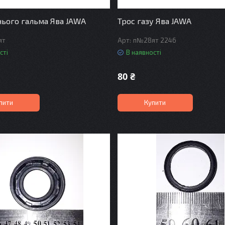
нього гальма Ява JAWA
Трос газу Ява JAWA
ят
п№28ят 2246
сті
В наявності
80 ₴
пити
Купити