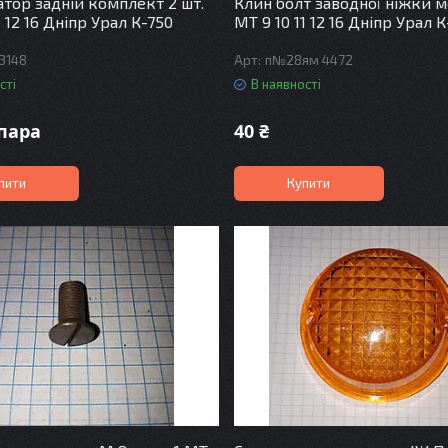
тор задній комплект 2 шт.
Клин болт заводної ніжки 
1 12 16 Дніпр Урал К-750
МТ 9 10 11 12 16 Дніпр Урал 
3148
п№28ям 4472
сті
В наявності
/пара
40 ₴
пити
Купити