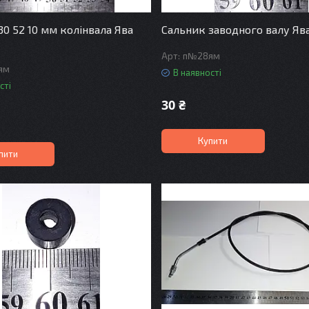
30 52 10 мм колінвала Ява
Сальник заводного валу Яв
п№28ям
ям
В наявності
сті
30 ₴
Купити
пити