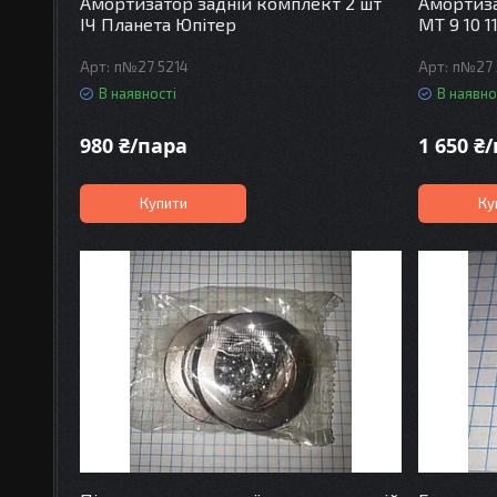
Амортизатор задній комплект 2 шт
Амортиза
ІЧ Планета Юпітер
МТ 9 10 1
п№27 5214
п№27 
В наявності
В наявно
980 ₴/пара
1 650 ₴
Купити
Ку