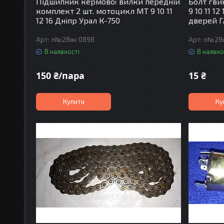
Підшипник кермової вилки передній
Болт гви
комплект 2 шт. мотоцикл МТ 9 10 11
9 10 11 1
12 16 Дніпр Урал К-750
дверей Г
п№28як 0898
п№28я
В наявності
В наявно
150 ₴/пара
15 ₴
Купити
Ку