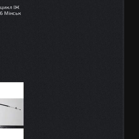
оцикл ІЖ
16 Мінськ