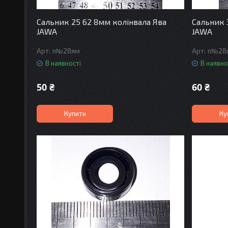
Сальник 25 62 8мм колінвала Ява
Сальник 
JAWA
JAWA
п№28ям
п№28
В наявності
В наявно
50 ₴
60 ₴
Купити
Ку