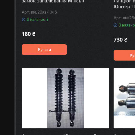
Замок запалювання Мінськ
Ланцюг п
Юпітер П
п№28яз 4046
п№28я
В наявності
В наявно
180 ₴
730 ₴
Купити
Ку