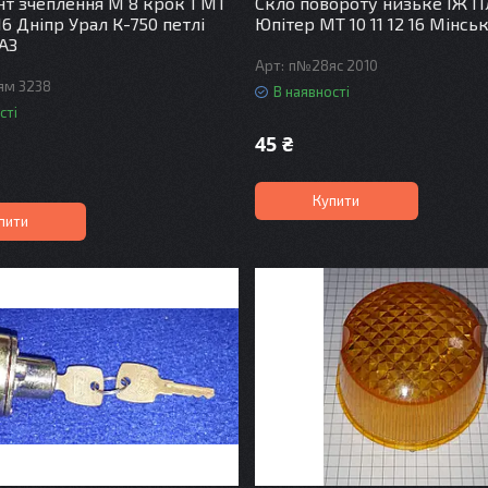
нт зчеплення М 8 крок 1 МТ
Скло повороту низьке ІЖ П
2 16 Дніпр Урал К-750 петлі
Юпітер МТ 10 11 12 16 Мінськ
АЗ
п№28яс 2010
м 3238
В наявності
сті
45 ₴
Купити
пити