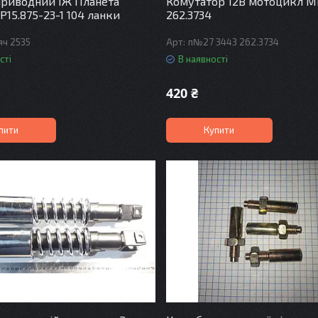
риводний ІЖ Планета
Комутатор 12В мотоцикл М
Р15.875-23-1 104 ланки
262.3734
ч 2535
п№27 3443 262.3734
сті
В наявності
420 ₴
пити
Купити