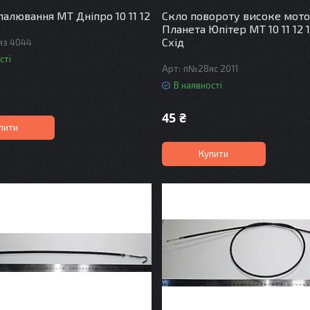
палювання МТ Дніпро 10 11 12
Скло повороту високе мот
Планета Юпітер МТ 10 11 12 
Схід
з 4044
сті
п№28яс 2011
В наявності
45 ₴
пити
Купити