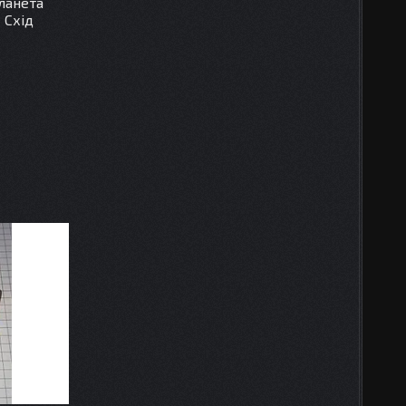
ланета
 Схід