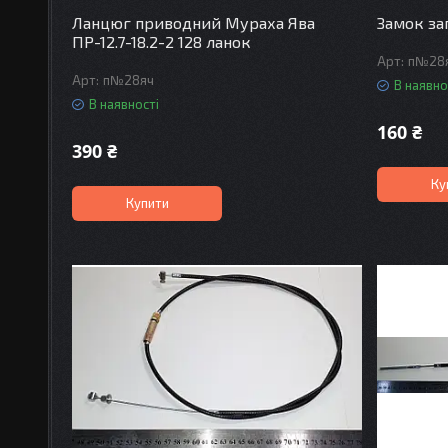
Ланцюг приводний Мураха Ява
Замок за
ПР-12.7-18.2-2 128 ланок
п№28я
п№28яч
В наявно
В наявності
160 ₴
390 ₴
Ку
Купити