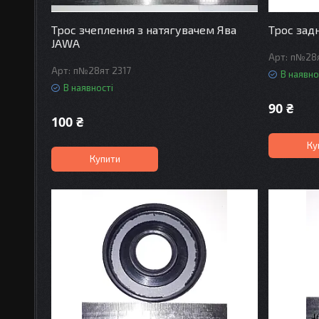
Трос зчеплення з натягувачем Ява
Трос зад
JAWA
п№28
п№28ят 2317
В наявно
В наявності
90 ₴
100 ₴
Ку
Купити