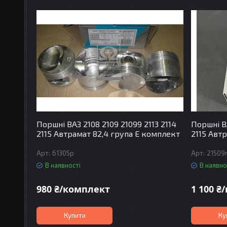
Поршні ВАЗ 2108 2109 21099 2113 2114
Поршні ВА
2115 Автрамат 82,4 група Е комплект
2115 Авт
61305p
21509
В наявності
В наявно
980 ₴/комплект
1 100 ₴
Купити
Ку