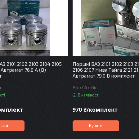
З 2101 2102 2103 2104 2105
Поршні ВАЗ 2101 2102 2103 2
 Автрамат 76,8 А (В)
2106 2107 Нива Тайга 2121 21
т
Автрамат 79.0 В комплект
п
04763п
сті
В наявності
комплект
970 ₴/комплект
пити
Купити