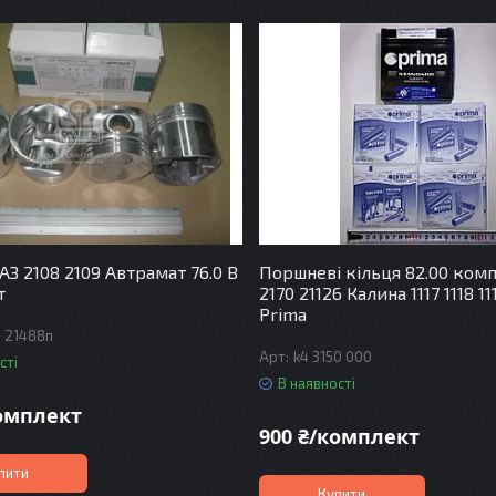
АЗ 2108 2109 Автрамат 76.0 В
Поршневі кільця 82.00 ком
т
2170 21126 Калина 1117 1118 1
Prima
з 21488п
k4 3150 000
сті
В наявності
комплект
900 ₴/комплект
пити
Купити