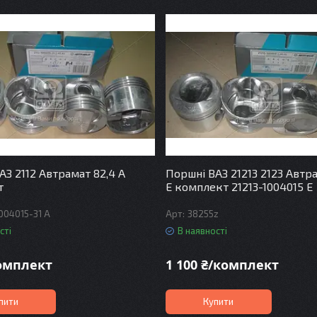
АЗ 2112 Автрамат 82,4 А
Поршні ВАЗ 21213 2123 Автра
т
Е комплект 21213-1004015 E
004015-31 A
38255z
сті
В наявності
комплект
1 100 ₴/комплект
пити
Купити