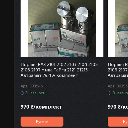
Поршні ВАЗ 2101 2102 2103 2104 2105
Поршні ВА
2106 2107 Нива Тайга 2121 21213
2106 2107
Автрамат 79,4 А комплект
Автрамат
00394p
00396
В наявності
В наявно
970 ₴/комплект
970 ₴/
Купити
Ку