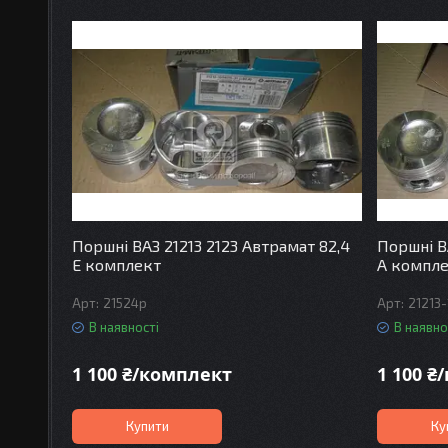
Поршні ВАЗ 21213 2123 Автрамат 82,4
Поршні В
Е комплект
А компл
21524p
21213
В наявності
В наявно
1 100 ₴/комплект
1 100 ₴
Купити
Ку