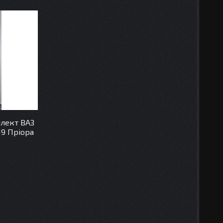
плект ВАЗ
119 Пріора