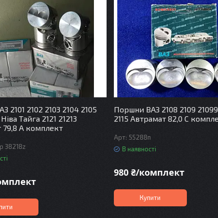
З 2101 2102 2103 2104 2105
Поршни ВАЗ 2108 2109 21099 
 Ніва Тайга 2121 21213
2115 Автрамат 82,0 С компл
 79,8 А комплект
55288п
p 38218z
В наявності
сті
980 ₴/комплект
комплект
Купити
пити