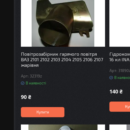
Повітрозабірник гарячого повітря
Гідрокомп
ВАЗ 2101 2102 2103 2104 2105 2106 2107
16 кл INA
жарівня
31890
32319z
В наявно
В наявності
140 ₴
90 ₴
Ку
Купити