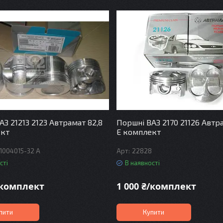
АЗ 21213 2123 Автрамат 82,8
Поршні ВАЗ 2170 21126 Автр
ект
Е комплект
-1004015-32 A
22828
сті
В наявності
/комплект
1 000 ₴/комплект
пити
Купити