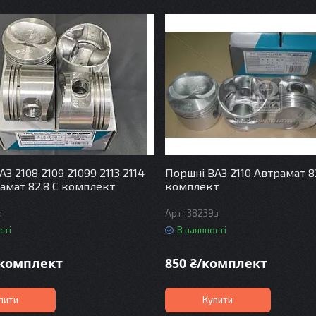
З 2108 2109 21099 2113 2114
Поршні ВАЗ 2110 Автрамат 8
рамат 82,8 С комплект
комплект
п
38239з
сті
В наявності
/комплект
850 ₴/комплект
пити
Купити