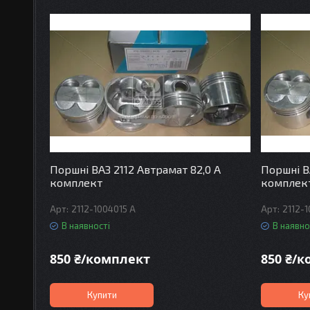
Поршні ВАЗ 2112 Автрамат 82,0 А
Поршні В
комплект
комплек
2112-1004015 A
2112-1
В наявності
В наявно
850 ₴/комплект
850 ₴/
Купити
Ку