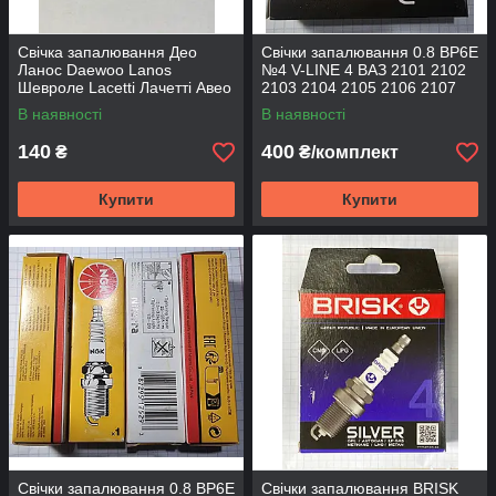
Свічка запалювання Део
Свічки запалювання 0.8 BP6E
Ланос Daewoo Lanos
№4 V-LINE 4 ВАЗ 2101 2102
Шевроле Lacetti Лачетті Авео
2103 2104 2105 2106 2107
Chevrolet Honda Хонда
Нива Тайга 2121 21213 NGK
В наявності
В наявності
Мазда Mazda NGK
140
400
₴
₴/комплект
Купити
Купити
Свічки запалювання 0.8 BP6E
Свічки запалювання BRISK