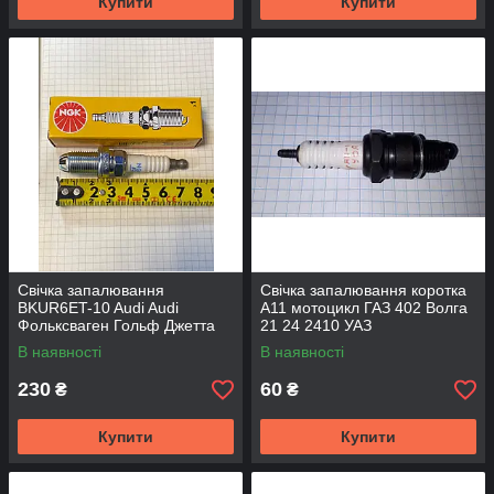
Купити
Купити
Свічка запалювання
Свічка запалювання коротка
BKUR6ET-10 Audi Audi
А11 мотоцикл ГАЗ 402 Волга
Фольксваген Гольф Джетта
21 24 2410 УАЗ
Пассат Шкода Октавія Skoda
В наявності
В наявності
Octavia Сеат БМВ NGK
230
60
₴
₴
Купити
Купити