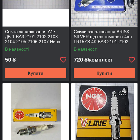
Свічка запалювання А17
Свічки запалювання BRISK
ДВ-1 ВАЗ 2101 2102 2103
SILVER під газ комплект 4шт
2104 2105 2106 2107 Нива
LR15YS.4K ВАЗ 2101 2102
Тайга 2121 21213
2103 2104 2105 2106 2107
В наявності
В наявності
2108 2109 2121 М-412
50
720
₴
₴/комплект
Купити
Купити