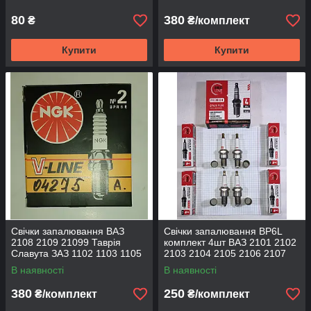
Ланос Сенс BP6ES NGK
80
380
₴
₴/комплект
Купити
Купити
Свічки запалювання ВАЗ
Свічки запалювання BP6L
2108 2109 21099 Таврія
комплект 4шт ВАЗ 2101 2102
Славута ЗАЗ 1102 1103 1105
2103 2104 2105 2106 2107
Daewoo Lanos Sens Деу Део
Нива Тайга 2121 21213 Beg-
В наявності
В наявності
Ланос Сенс NGK
Line
380
250
₴/комплект
₴/комплект