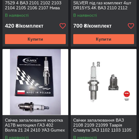
7529 4 ВАЗ 2101 2102 2103
SILVER під газ комплект 4шт
2104 2105 2106 2107 Нива
DR15YS.4K ВАЗ 2110 2112
Тайга 2121 21213 NGK
1118-інж. 16кл
В наявності
В наявності
420
700
₴/комплект
₴/комплект
Купити
Купити
Свічка запалювання коротка
Свічки запалювання ВАЗ
А17В мотоцикл ГАЗ 402
2108 2109 21099 Таврія
Волга 21 24 2410 УАЗ Gumex
Славута ЗАЗ 1102 1103 1105
Daewoo Lanos Sens Деу Део
В наявності
В наявності