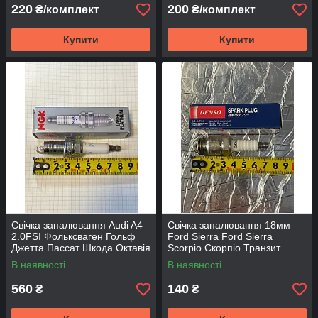
220
200
₴/комплект
₴/комплект
Купити
Купити
Свічка запалювання Audi A4
Свічка запалювання 18мм
2.0FSI Фольксваген Гольф
Ford Sierra Ford Sierra
Джетта Пассат Шкода Октавія
Scorpio Скорпіо Транзит
Skoda Octavia Сеат NGK
Гранада Ескорт Таунус ЗІЛ
В наявності
В наявності
ГАЗ 51 Denso
560
140
₴
₴