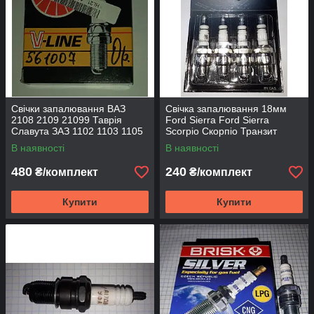
Свічки запалювання ВАЗ
Свічка запалювання 18мм
2108 2109 21099 Таврія
Ford Sierra Ford Sierra
Славута ЗАЗ 1102 1103 1105
Scorpio Скорпіо Транзит
Daewoo Lanos Sens Деу Део
Гранада Ескорт Таунус ЗІЛ
В наявності
В наявності
Ланос Сенс NGK
ГАЗ 51 BRISK
480
240
₴/комплект
₴/комплект
Купити
Купити