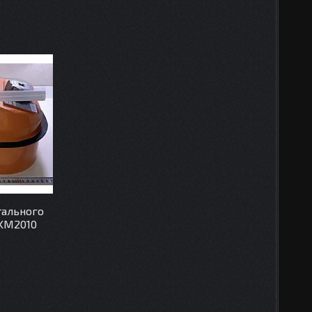
тального
 KM2010