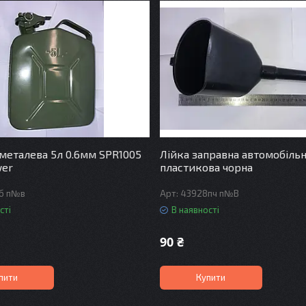
 металева 5л 0.6мм SPR1005
Лійка заправна автомобіль
wer
пластикова чорна
1б п№в
43928пч п№В
сті
В наявності
90 ₴
пити
Купити