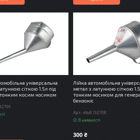
томобільна універсальна
Лійка автомобільна універс
атунною сіткою 1.5л під
метал з латунною сіткою 1.
 тонким косим носиком
тонким носиком для генер
бензокіс
32705
п№В 132708
сті
В наявності
300 ₴