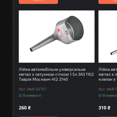
Лійка автомобільна універсальна
Лійка ав
метал з латунною сіткою 1.5л ЗАЗ 1102
метал з л
Таврія Москвич 412 2140
клапан з
п№В 132707
п№В 1
В наявності
В наявно
260 ₴
310 ₴