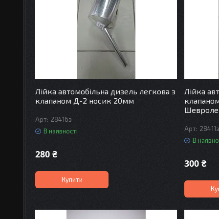
Лійка автомобільна дизель легкова з
Лійка ав
клапаном Д-2 носик 20мм
клапаном 
Шевроле
28416з
28411
В наявності
В наявно
280 ₴
300 ₴
Купити
Ку