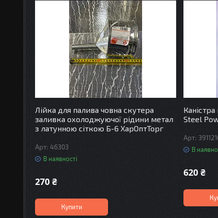
Лійка для палива човна скутера
Каністра
заливка охолоджуючої рідини метал
Steel Po
з латунною сіткою Б-6 ХарОптТорг
39112
46303
В наявно
В наявності
620 ₴
270 ₴
Ку
Купити