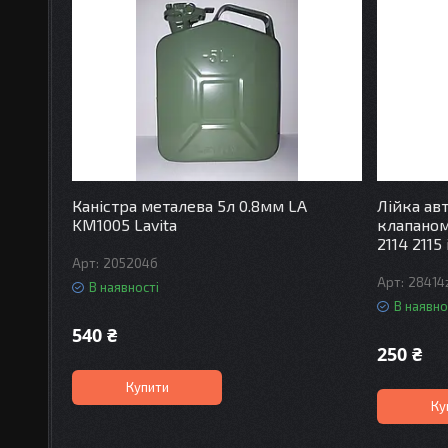
Каністра металева 5л 0.8мм LA
Лійка ав
KM1005 Lavita
клапаном 
2114 2115
205204б
28414
В наявності
В наявно
540 ₴
250 ₴
Купити
Ку