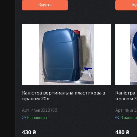
Купити
Ку
Каністра вертикальна пластикова з
Каністра
краном 20л
краном 3
п№в 332878б
п№в 3
В наявності
В наявно
430 ₴
480 ₴