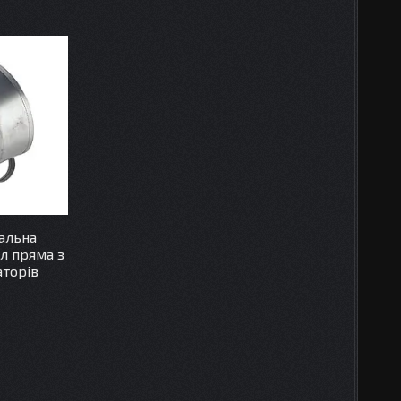
альна
5л пряма з
аторів