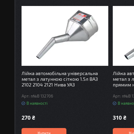
Лійка автомобільна універсальна
Лійка ав
метал з латунною сіткою 1.5л ВАЗ
метал з л
2102 2104 2121 Нива УАЗ
прямим 
п№В 132706
п№В 1
В наявності
В наявно
270 ₴
310 ₴
Купити
Ку