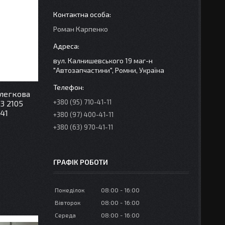
Роман Карпенко
вул. Калнишевського 19 маг-н
"Автозапчастини", Ромни, Україна
 легкова
+380 (95) 710-41-11
03 2105
141
+380 (97) 400-41-11
+380 (63) 970-41-11
ГРАФІК РОБОТИ
Понеділок
08:00
16:00
Вівторок
08:00
16:00
Середа
08:00
16:00