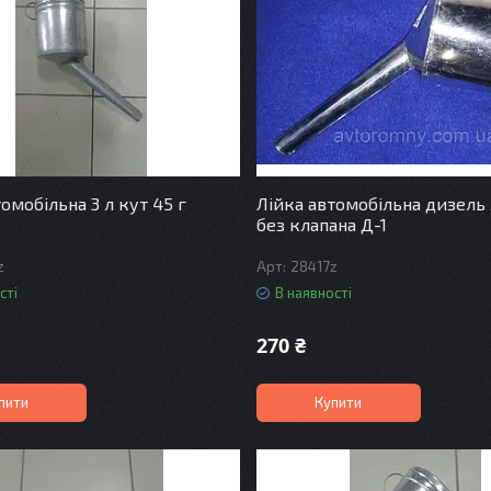
омобільна 3 л кут 45 г
Лійка автомобільна дизель
без клапана Д-1
z
28417z
сті
В наявності
270 ₴
пити
Купити