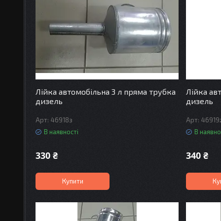
Лійка автомобільна 3 л пряма трубка
Лійка авт
дизель
дизель
46918з
46919
В наявності
В наявно
330 ₴
340 ₴
Купити
Ку