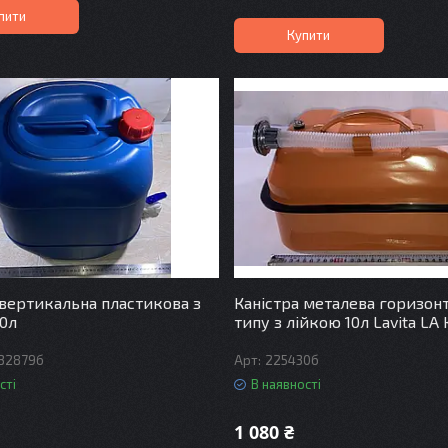
пити
Купити
 вертикальна пластикова з
Каністра металева горизон
0л
типу з лійкою 10л Lavita LA
32879б
225430б
сті
В наявності
1 080 ₴