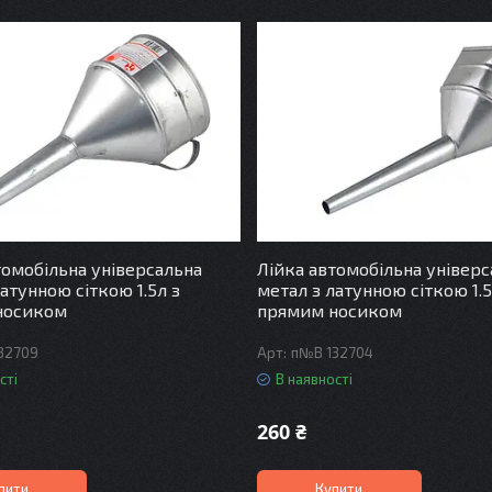
томобільна універсальна
Лійка автомобільна універс
атунною сіткою 1.5л з
метал з латунною сіткою 1.5
носиком
прямим носиком
32709
п№В 132704
сті
В наявності
260 ₴
пити
Купити