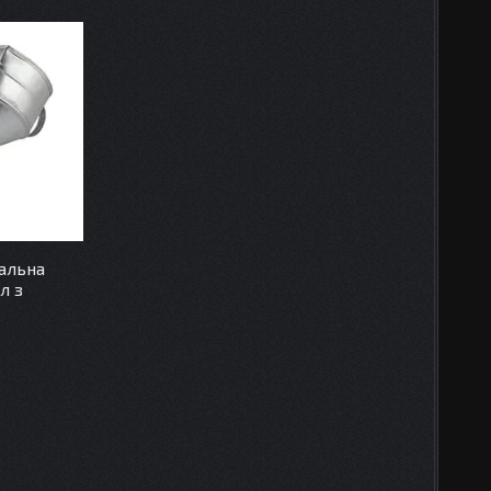
альна
л з