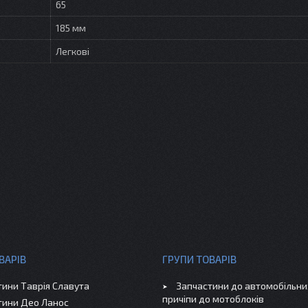
65
185 мм
Легкові
ВАРІВ
ГРУПИ ТОВАРІВ
тини Таврія Славута
Запчастини до автомобільних
причіпи до мотоблоків
тини Део Ланос