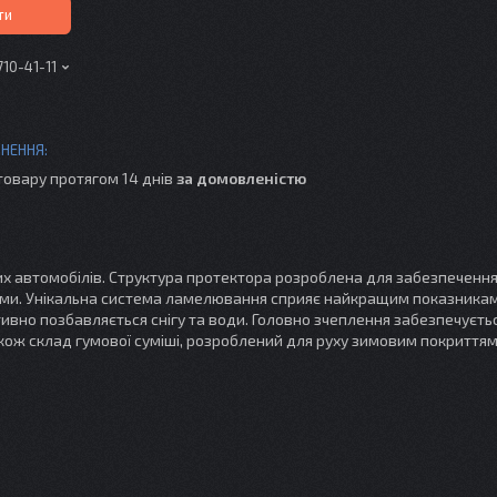
ти
710-41-11
товару протягом 14 днів
за домовленістю
их автомобілів. Структура протектора розроблена для забезпеченн
зими. Унікальна система ламелювання сприяє найкращим показника
тивно позбавляється снігу та води. Головно зчеплення забезпечуєть
кож склад гумової суміші, розроблений для руху зимовим покриттям