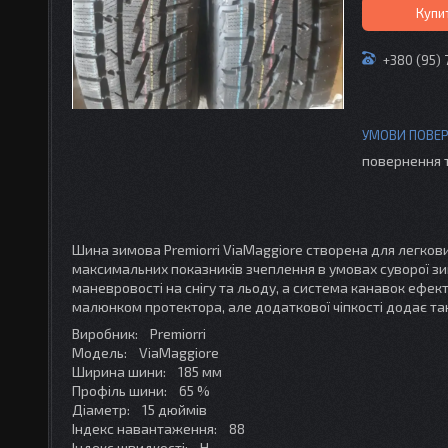
Купи
+380 (95) 
повернення 
Шина зимова Premiorri ViaMaggiore створена для легков
максимальних показників зчеплення в умовах суворої 
маневровості на снігу та льоду, а система канавок ефек
малюнком протектора, але додаткової чіпкості додає та
Виробник: Premiorri
Модель: ViaMaggiore
Ширина шини: 185 мм
Профіль шини: 65 %
Діаметр: 15 дюймів
Індекс навантаження: 88
Індекс швидкості: Н