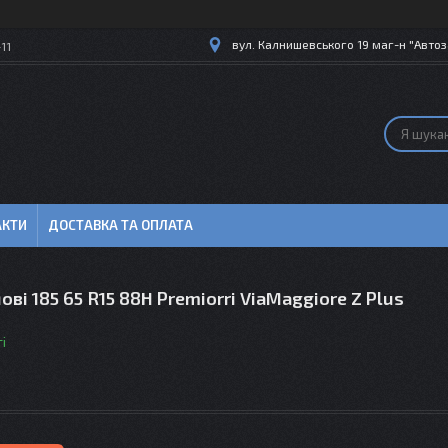
вул. Калнишевського 19 маг-н "Автоз
11
АКТИ
ДОСТАВКА ТА ОПЛАТА
ві 185 65 R15 88H Premiorri ViaMaggiore Z Plus
і