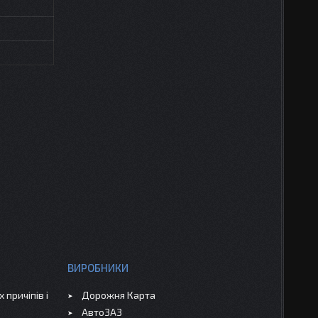
ВИРОБНИКИ
 причіпів і
Дорожня Карта
АвтоЗАЗ