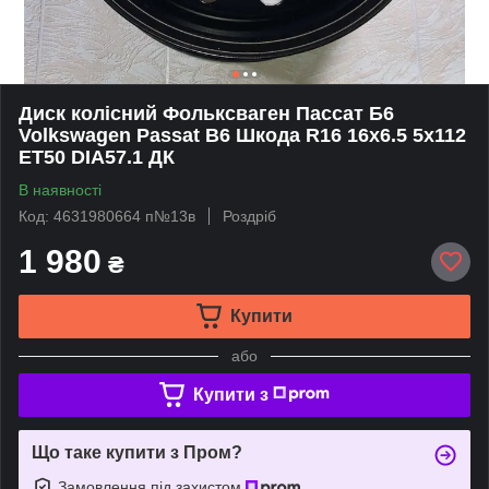
Диск колісний Фольксваген Пассат Б6
Volkswagen Passat B6 Шкода R16 16х6.5 5х112
ET50 DIA57.1 ДК
В наявності
Код: 4631980664 п№13в
Роздріб
1 980
₴
Купити
або
Купити з
Що таке купити з Пром?
Замовлення під захистом