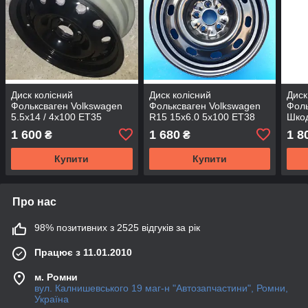
Диск колісний
Диск колісний
Диск
Фольксваген Volkswagen
Фольксваген Volkswagen
Фоль
5.5x14 / 4x100 ET35
R15 15х6.0 5х100 ET38
Шкод
DIA57.1 DK 219.3101015
DIA57.1
ET47
1 600
1 680
1 8
₴
₴
ДК
Купити
Купити
Про нас
98% позитивних з 2525 відгуків за рік
Працює з 11.01.2010
м. Ромни
вул. Калнишевського 19 маг-н "Автозапчастини", Ромни,
Україна