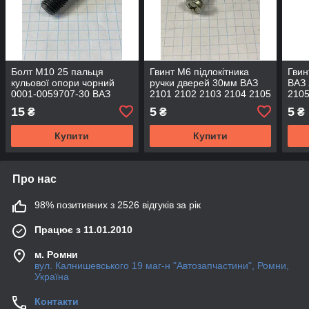
Болт М10 25 пальця
Гвинт М6 підлокітника
Гвин
кульової опори чорний
ручки дверей 30мм ВАЗ
ВАЗ 
0001-0059707-30 ВАЗ
2101 2102 2103 2104 2105
2105
2108 2109 2110 2112 2113
2106 2107 Нива Тайга
15
5
5
₴
₴
₴
2114 2115 супорт 2101-07
2121 21213
Купити
Купити
Про нас
98% позитивних з 2526 відгуків за рік
Працює з 11.01.2010
м. Ромни
вул. Калнишевського 19 маг-н "Автозапчастини", Ромни,
Україна
Контакти