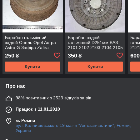
Барабан гальмівний
Барабан задній
Бара
задній Опель Opel Астра
гальмівний D251мм ВАЗ
галь
Astra G Зафіра Zafira
2101 2102 2103 2104 2105
2121
2106 2107 21010-3502070
Нива
250
350
600
₴
₴
№3
Шев
350
Купити
Купити
Про нас
98% позитивних з 2523 відгуків за рік
Працює з 11.01.2010
м. Ромни
вул. Калнишевського 19 маг-н "Автозапчастини", Ромни,
Україна