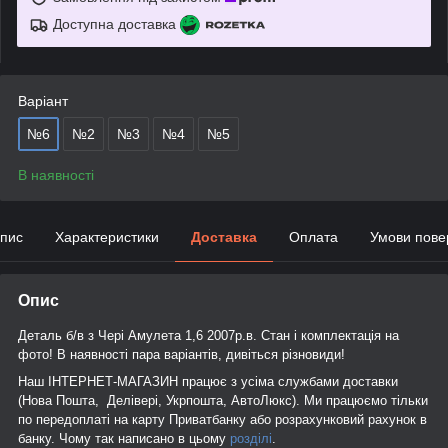
Доступна доставка
Варіант
№6
№2
№3
№4
№5
В наявності
пис
Характеристики
Доставка
Оплата
Умови пове
Опис
Деталь б/в з Чері Амулета 1,6 2007р.в. Стан і комплектація на
фото! В наявності пара варіантів, дивіться різновиди!
Наш ІНТЕРНЕТ-МАГАЗИН працює з усіма службами доставки
(Нова Пошта, Делівері, Укрпошта, АвтоЛюкс). Ми працюємо тільки
по передоплаті на карту Приватбанку або розрахунковий рахунок в
банку. Чому так написано в цьому
розділі
.