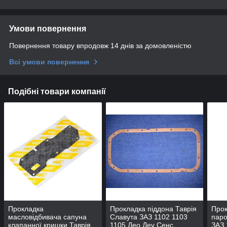
Умови повернення
Повернення товару впродовж 14 днів за домовленістю
Всі умови повернення
Подібні товари компанії
Прокладка
Прокладка піддона Таврія
Прок
масловідбивача сапуна
Славута ЗАЗ 1102 1103
паро
клапанної кришки Таврія
1105 Део Деу Сенс
ЗАЗ 