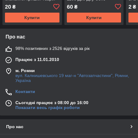
Славута ЗАЗ 1102 1103
Daewoo Sens Ланос1,4
Деу 
20
60
2
₴
₴
₴
1105 Део Сенс Ланос 1.4
АвтоЗАЗ
OEM
Купити
Купити
Про нас
98% позитивних з 2526 відгуків за рік
Працює з 11.01.2010
м. Ромни
вул. Калнишевського 19 маг-н "Автозапчастини", Ромни,
Україна
Контакти
Сьогодні працює з 08:00 до 16:00
Показати весь графік роботи
Про нас