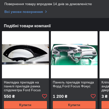
Повернення товару впродовж 14 днів за домовленістю
Всі умови повернення
Подібні товари компанії
Накладка приладів на
Панель приладів торпеда
Кліп
панелі приладів рамка
Форд Ford Focus Фокус
анда
спідометра Ford Focus
двер
Фокус
Focu
550
1 200
3
₴
₴
₴
Купити
Купити