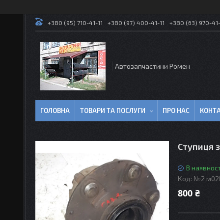
+380 (95) 710-41-11
+380 (97) 400-41-11
+380 (63) 970-41-
Автозапчастини Ромен
ГОЛОВНА
ТОВАРИ ТА ПОСЛУГИ
ПРО НАС
КОНТ
Ступиця з
В наявност
Код:
№2 м0
800 ₴