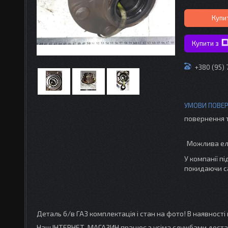
Купи
Купити з
+380 (95) 
повернення 
У компанії п
покидаючи с
Деталь б/в ГАЗ комплектація і стан на фото! В наявності 
Наш ІНТЕРНЕТ-МАГАЗИН працює з усіма службами доставк