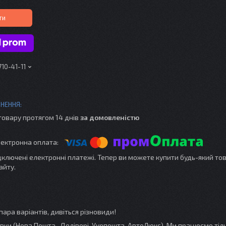
ти
710-41-11
товару протягом 14 днів
за домовленістю
ідключені електронні платежі. Тепер ви можете купити будь-який то
айту.
пара варіантів, дивіться різновиди!
и (Нова Пошта, Делівері, Укрпошта, АвтоЛюкс). Ми працюємо тіль