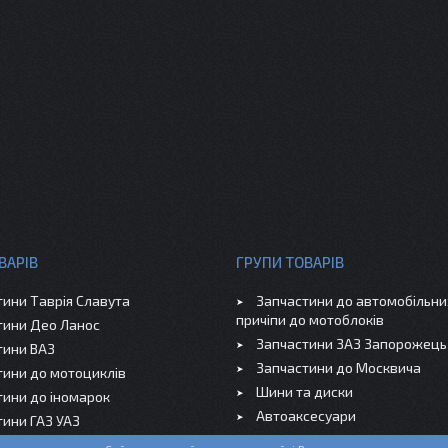
ВАРІВ
ГРУПИ ТОВАРІВ
тини Таврія Славута
Запчастини до автомобільних
причіпи до мотоблоків
тини Део Ланос
Запчастини ЗАЗ Запорожець
тини ВАЗ
Запчастини до Москвича
тини до мотоциклів
Шини та диски
тини до іномарок
Автоаксесуари
тини ГАЗ УАЗ