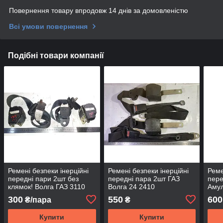
Повернення товару впродовж 14 днів за домовленістю
Всі умови повернення
Подібні товари компанії
Ремені безпеки інерційні
Ремені безпеки інерційні
Реме
передні пари 2шт без
передні пара 2шт ГАЗ
пере
клямок! Волга ГАЗ 3110
Волга 24 2410
Амул
300
550
600
₴/пара
₴
Купити
Купити