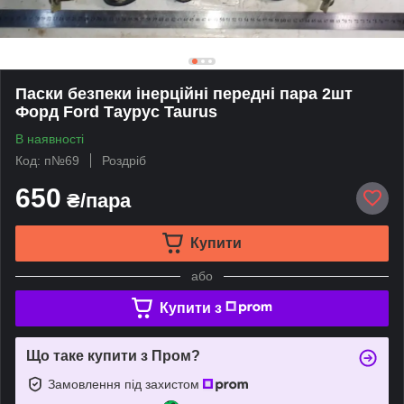
Паски безпеки інерційні передні пара 2шт
Форд Ford Таурус Taurus
В наявності
Код: п№69
Роздріб
650
₴/пара
Купити
або
Купити з
Що таке купити з Пром?
Замовлення під захистом