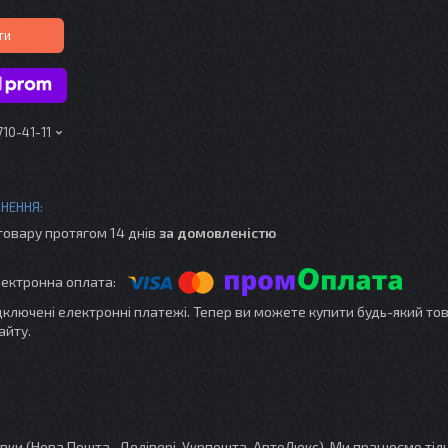
ти
710-41-11
товару протягом 14 днів
за домовленістю
ідключені електронні платежі. Тепер ви можете купити будь-який то
айту.
и (Нова Пошта, Делівері, Укрпошта, АвтоЛюкс). Ми працюємо тіль