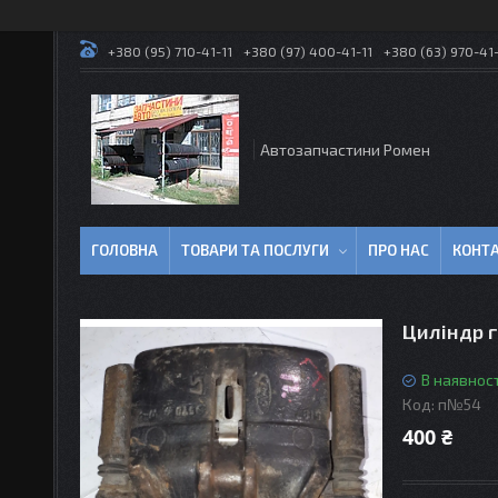
+380 (95) 710-41-11
+380 (97) 400-41-11
+380 (63) 970-41-
Автозапчастини Ромен
ГОЛОВНА
ТОВАРИ ТА ПОСЛУГИ
ПРО НАС
КОНТ
Циліндр г
В наявност
Код:
п№54
400 ₴