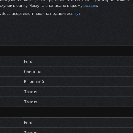
хунок в банку. Чому так написано в цьому
розділі
.
ті. Весь асортимент можна подивитися
тут
.
Ford
Оригінал
Вживаний
Taurus
Taurus
Ford
Taurus