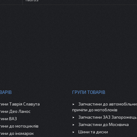
ВАРІВ
ГРУПИ ТОВАРІВ
тини Таврія Славута
Запчастини до автомобільних
причіпи до мотоблоків
тини Део Ланос
Запчастини ЗАЗ Запорожець
тини ВАЗ
Запчастини до Москвича
тини до мотоциклів
Шини та диски
тини до іномарок