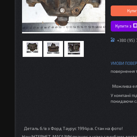
Купи
Купити з
+380 (95) 
повернення 
У компанії п
покидаючи с
Деталь б/в з Форд Таурус 1994р.в. Стан на фото!
Наш ІНТЕРНЕТ-МАГАЗИН працює з усіма службами доставк