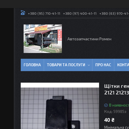
+380 (95) 710-41-11
+380 (97) 400-41-11
+380 (63) 970-41-
Автозапчастини Ромен
ГОЛОВНА
ТОВАРИ ТА ПОСЛУГИ
ПРО НАС
КОНТ
Щітки ген
2121 21213
В наявност
Код:
59985з
40 ₴
Мінімальна су