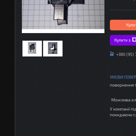
Купи
Купити з
+380 (95) 
повернення 
У компанії п
покидаючи с