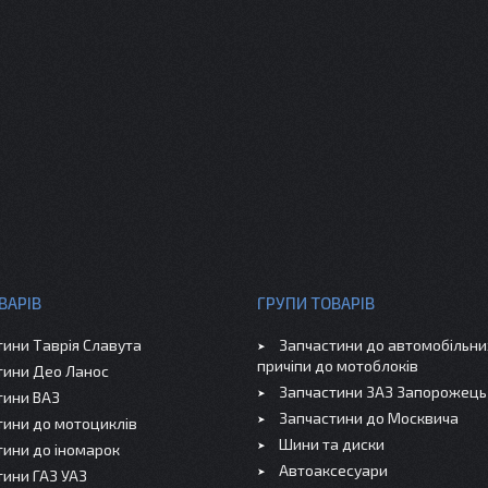
ВАРІВ
ГРУПИ ТОВАРІВ
тини Таврія Славута
Запчастини до автомобільних
причіпи до мотоблоків
тини Део Ланос
Запчастини ЗАЗ Запорожець
тини ВАЗ
Запчастини до Москвича
тини до мотоциклів
Шини та диски
тини до іномарок
Автоаксесуари
тини ГАЗ УАЗ