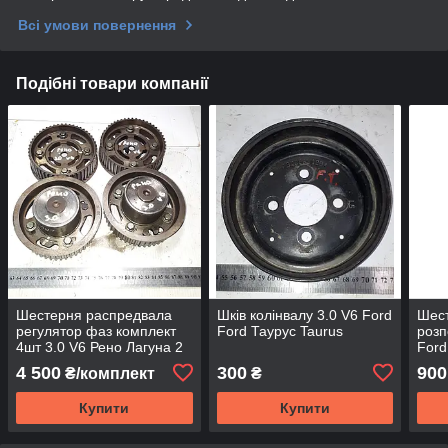
Всі умови повернення
Подібні товари компанії
Шестерня распредвала
Шків колінвалу 3.0 V6 Ford
Шест
регулятор фаз комплект
Ford Таурус Taurus
розп
4шт 3.0 V6 Рено Лагуна 2
Ford
Renault Laguna II Пежо
4 500
300
900
₴/комплект
₴
Купити
Купити