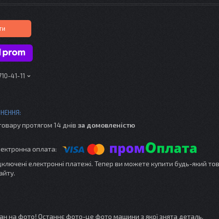
ти
710-41-11
товару протягом 14 днів
за домовленістю
ідключені електронні платежі. Тепер ви можете купити будь-який то
айту.
Стан на фото! Останнє фото-це фото машини з якої знята деталь.