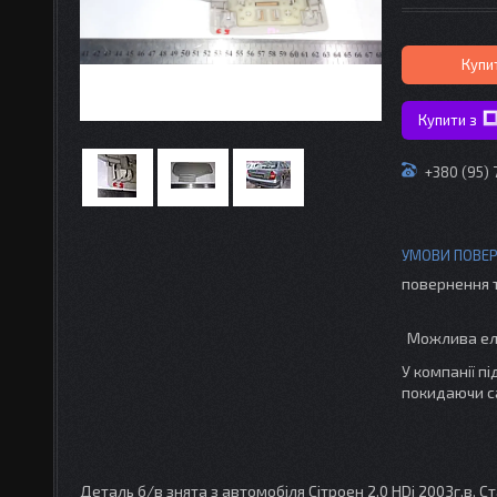
Купи
Купити з
+380 (95) 
повернення 
У компанії п
покидаючи с
Деталь б/в знята з автомобіля Сітроен 2.0 HDi 2003г.в. 