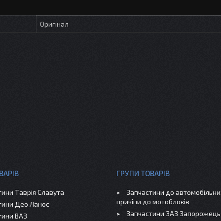
Оригінал
ВАРІВ
ГРУПИ ТОВАРІВ
тини Таврія Славута
Запчастини до автомобільних
причіпи до мотоблоків
тини Део Ланос
Запчастини ЗАЗ Запорожець
тини ВАЗ