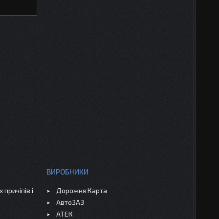
ВИРОБНИКИ
 причіпів і
Дорожня Карта
АвтоЗАЗ
АТЕК