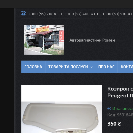
+380 (95) 710-41-11
+380 (97) 400-41-11
+380 (63) 970-41-
Автозапчастини Ромен
ГОЛОВНА
ТОВАРИ ТА ПОСЛУГИ
ПРО НАС
КОНТ
Козирок 
Peugeot 
В наявност
Код:
963164
350 ₴