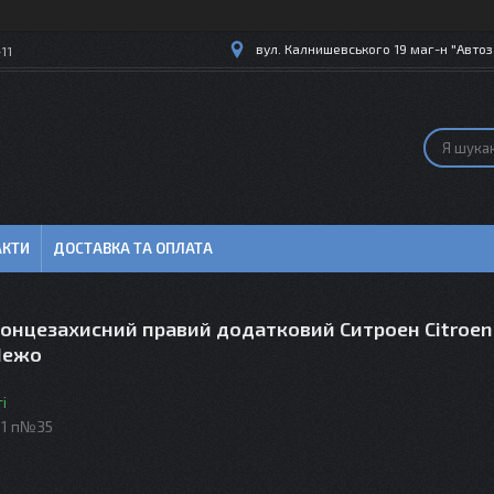
вул. Калнишевського 19 маг-н "Автоз
11
АКТИ
ДОСТАВКА ТА ОПЛАТА
сонцезахисний правий додатковий Ситроен Citroen
Пежо
і
81 п№35