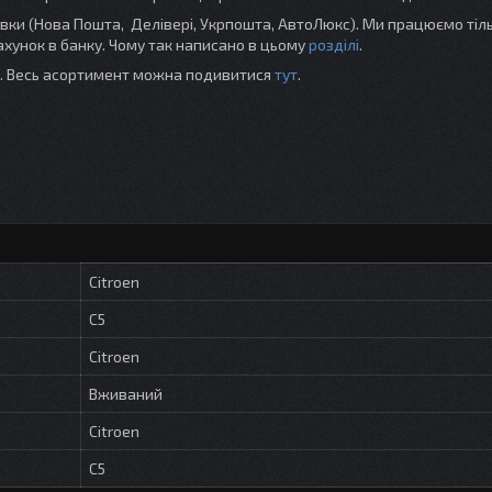
и (Нова Пошта, Делівері, Укрпошта, АвтоЛюкс). Ми працюємо тіль
хунок в банку. Чому так написано в цьому
розділі
.
ті. Весь асортимент можна подивитися
тут
.
Citroen
C5
Citroen
Вживаний
Citroen
C5