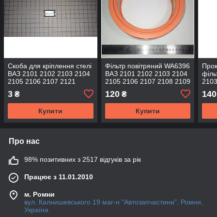
Скоба для кріплення стелі
Фільтр повітряний WA6396
Прок
ВАЗ 2101 2102 2103 2104
ВАЗ 2101 2102 2103 2104
філь
2105 2106 2107 2121
2105 2106 2107 2108 2109
2103
21213 Нива
Нива 2121 Таврія ЗАЗ
2108
3
120
140
₴
₴
1102 Москвич WIX
Тавр
Купити
Купити
Про нас
98% позитивних з 2517 відгуків за рік
Працює з 11.01.2010
м. Ромни
вул. Калнишевського 19 маг-н "Автозапчастини", Ромни,
Україна