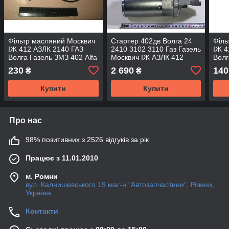
Фільтр масляний Москвич
Стартер 402дв Волга 24
Філь
ІЖ 412 АЗЛК 2140 ГАЗ
2410 3102 3110 Газ Газель
ІЖ 4
Волга Газель ЗМЗ 402 Alfa
Москвич ІЖ АЗЛК 412
Волг
Romeo Альфа Ромео WIX
2140 2141 Beg-Line
Rom
230
2 690
140
₴
₴
Filters
TE1
Купити
Купити
Про нас
98% позитивних з 2526 відгуків за рік
Працює з 11.01.2010
м. Ромни
вул. Калнишевського 19 маг-н "Автозапчастини", Ромни,
Україна
Контакти