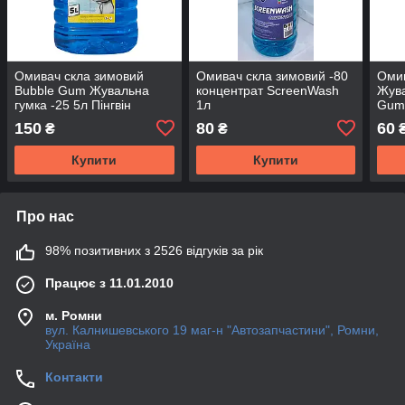
Омивач скла зимовий
Омивач скла зимовий -80
Омив
Bubble Gum Жувальна
концентрат ScreenWash
Жува
гумка -25 5л Пінгвін
1л
Gum
150
80
60
₴
₴
Купити
Купити
Про нас
98% позитивних з 2526 відгуків за рік
Працює з 11.01.2010
м. Ромни
вул. Калнишевського 19 маг-н "Автозапчастини", Ромни,
Україна
Контакти