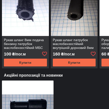
Рукав шланг 8мм подача
Рукав шланг патрубок
Рука
бензину патрубок
маслобензостійкий
обор
маслобензостійкий МБС
внутрішній дорновий 8мм
пали
Vortex
МБС
масл
100
160
60
₴/пог.м
₴/пог.м
₴
Vort
Купити
Купити
Акційні пропозиції та новинки