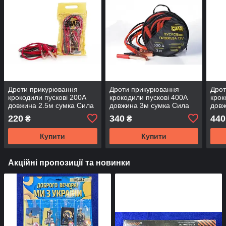
Дроти прикурювання
Дроти прикурювання
Дрот
крокодили пускові 200А
крокодили пускові 400А
крок
довжина 2.5м сумка Сила
довжина 3м сумка Сила
довж
220
340
440
₴
₴
Купити
Купити
Акційні пропозиції та новинки