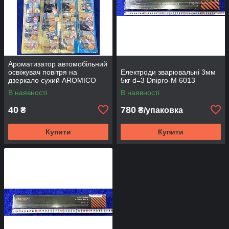
Ароматизатор автомобільний
освіжувач повітря на
Електроди зварювальні 3мм
дзеркало сухий AROMICO
5кг d=3 Dnipro-M 6013
Лист Доброго вечора Патріот
В наявності
В наявності
гасла MIX
40
780
₴
₴/упаковка
Купити
Купити