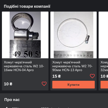
Подібні товари компанії
Хомут черв'ячний
Хомут черв'ячний
Хому
нержавіюча сталь W2 10-
нержавіюча сталь W2 70-
нерж
16мм HCN-04 Apro
90мм HCN-13 Apro
32м
15
10
₴
10
₴
Купити
Про нас