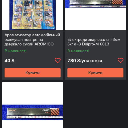
Ароматизатор автомобільний
освіжувач повітря на
Електроди зварювальні 3мм
дзеркало сухий AROMICO
5кг d=3 Dnipro-M 6013
Лист Доброго вечора Патріот
В наявності
В наявності
гасла MIX
40
780
₴
₴/упаковка
Купити
Купити