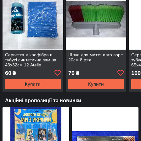
Серветка мікрофібра в
Щітка для миття авто ворс
Серв
тубусі синтетична замша
20см 8 ряд
тубу
43x32см 12 Atelie
65x4
60
70
100
₴
₴
Купити
Купити
Акційні пропозиції та новинки