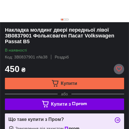
Накладка молдинг двері передньої лівої
3B0837901 Фольксваген Пасат Volkswagen
Passat B5
В наявності
Код: 3B0837901 п№38
Роздріб
450
₴
Купити
або
Купити з
Що таке купити з Пром?
Замовлення під захистом