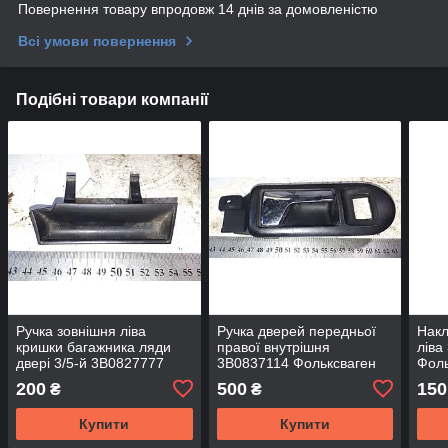
Повернення товару впродовж 14 днів за домовленістю
Всі умови повернення
Подібні товари компанії
Ручка зовнішня ліва
Ручка дверей передньої
Накл
кришки багажника ляди
правої внутрішня
ліва
двері 3/5-й 3B0827777
3B0837114 Фольксваген
Фоль
Фольксваген Пасат
Пасат Volkswagen Passat
Volk
200
500
150
₴
₴
Volkswagen Passat B5
B5
Купити
Купити