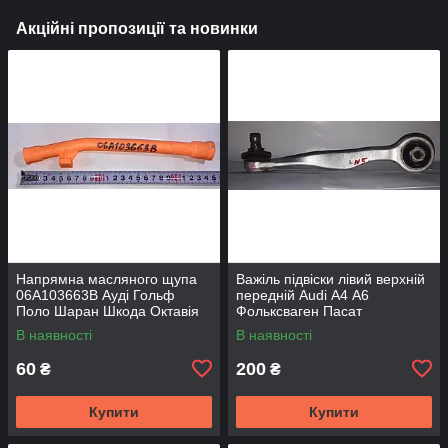
Акційні пропозиції та новинки
Напрямна масляного щупа
Важіль підвіски лівий верхній
06A103663B Ауді Гольф
передній Audi А4 А6
Поло Шаран Шкода Октавія
Фольксваген Пасат
A4 Тур Skoda Octavia Tour A4
Volkswagen Passat Шкода
В наявності
В наявності
Супер Бі Skoda на
реставрацію
60
200
₴
₴
Купити
Купити