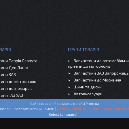
ВАРІВ
ГРУПИ ТОВАРІВ
тини Таврія Славута
Запчастини до автомобільних
причіпи до мотоблоків
тини Део Ланос
Запчастини ЗАЗ Запорожець
тини ВАЗ
Запчастини до Москвича
тини до мотоциклів
Шини та диски
тини до іномарок
Автоаксесуари
тини ГАЗ УАЗ
Сайт створений на маркетплейсі
Prom.ua
Інтернет-магазин "Автозапчастини Ромен" |
Поскаржитися на контент
|
Політика конфід
Select Language
▼