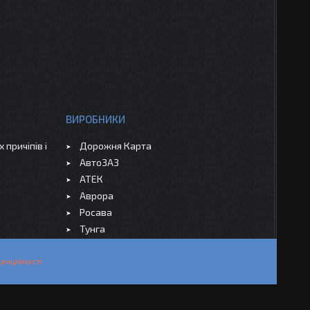
ВИРОБНИКИ
 причіпів і
Дорожня Карта
АвтоЗАЗ
АТЕК
Аврора
Росава
Тунга
енційності