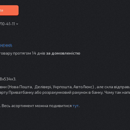
ти
710-41-11
товару протягом 14 днів
за домовленістю
88x534x3.
и (Нова Пошта, Делівері, Укрпошта, АвтоЛюкс) , але скла відпра
карту Приватбанку або розрахунковий рахунок в банку. Чому так нап
ті. Весь асортимент можна подивитися
тут
.