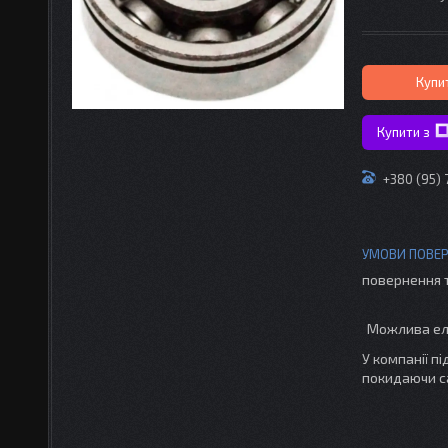
Купи
Купити з
+380 (95) 
повернення 
У компанії п
покидаючи с