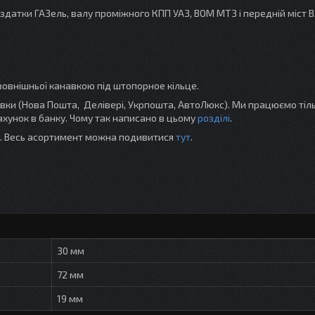
датки ГАЗель, валу проміжного КПП УАЗ, ВОМ МТЗ і передній міст В
овнішньої канавкою під штопорное кільце.
и (Нова Пошта, Делівері, Укрпошта, АвтоЛюкс). Ми працюємо тіль
хунок в банку. Чому так написано в цьому
розділі
.
ті. Весь асортимент можна подивитися
тут
.
30 мм
72 мм
19 мм