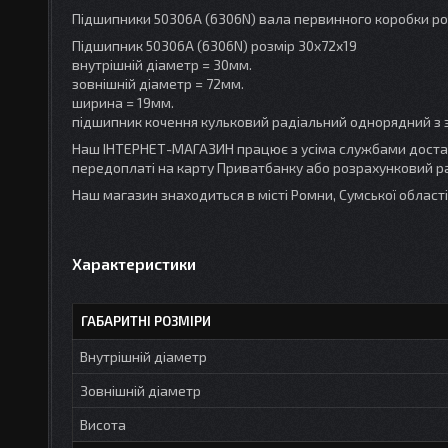
Підшипники 50306A (6306N) вала первинного коробки роз
Підшипник 50306A (6306N) розмір 30x72x19
внутрішній діаметр = 30мм.
зовнішній діаметр = 72мм.
ширина = 19мм.
підшипник кочення кульковий радіальний однорядний з з
Наш ІНТЕРНЕТ-МАГАЗИН працює з усіма службами доставк
передоплаті на карту Приватбанку або розрахунковий ра
Наш магазин знаходиться в місті Ромни, Сумської облас
Характеристики
ГАБАРИТНІ РОЗМІРИ
Внутрішній діаметр
Зовнішній діаметр
Висота