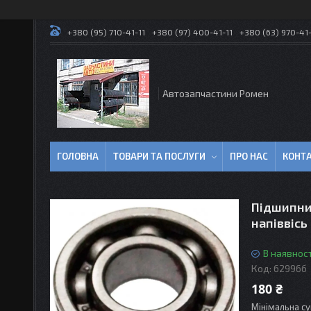
+380 (95) 710-41-11
+380 (97) 400-41-11
+380 (63) 970-41-
Автозапчастини Ромен
ГОЛОВНА
ТОВАРИ ТА ПОСЛУГИ
ПРО НАС
КОНТ
Підшипни
напіввісь
В наявност
Код:
62996б
180 ₴
Мінімальна су