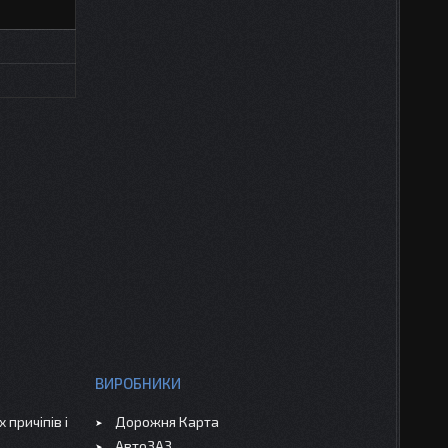
ВИРОБНИКИ
 причіпів і
Дорожня Карта
АвтоЗАЗ