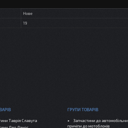
Нове
19
ВАРІВ
ГРУПИ ТОВАРІВ
тини Таврія Славута
Запчастини до автомобільних
причіпи до мотоблоків
тини Део Ланос