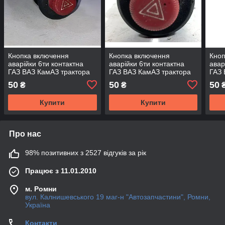
Кнопка включення
Кнопка включення
Кноп
аварійки 6ти контактна
аварійки 6ти контактна
авар
ГАЗ ВАЗ КамАЗ трактора
ГАЗ ВАЗ КамАЗ трактора
ГАЗ 
Т-25 Т-16 Т-40 МТЗ ЮМЗ
Т-25 Т-16 Т-40 МТЗ ЮМЗ
Т-25
50
50
50
₴
₴
ХТЗ ДТ-75 №1
ХТЗ ДТ-75 №6
ХТЗ
Купити
Купити
Про нас
98% позитивних з 2527 відгуків за рік
Працює з 11.01.2010
м. Ромни
вул. Калнишевського 19 маг-н "Автозапчастини", Ромни,
Україна
Контакти