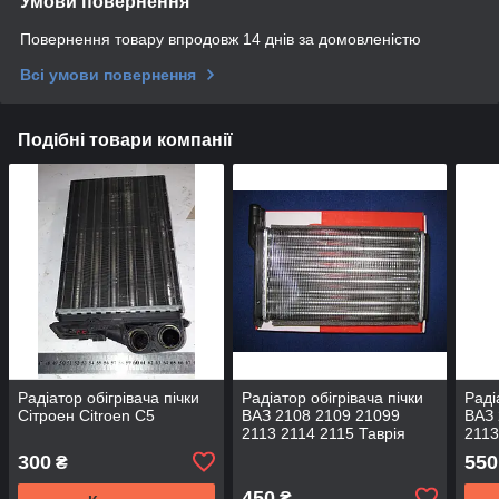
Умови повернення
Повернення товару впродовж 14 днів за домовленістю
Всі умови повернення
Подібні товари компанії
Радіатор обігрівача пічки
Радіатор обігрівача пічки
Раді
Сітроен Citroen C5
ВАЗ 2108 2109 21099
ВАЗ 
2113 2114 2115 Таврія
2113
1102 1103 Славута Aurora
1102
300
550
₴
450
₴