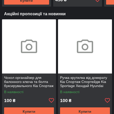
Купити
Акційні пропозиції та новинки
Чохол органайзер для
Ручка крутилка від домкрату
балонного ключа та болта
Кіа Спортаж Спортейдж Kia
буксирувального Кіа Спортаж
Sportage Хюндай Hyundai
Спортейдж Kia Sportage
В наявності
В наявності
Хюндай Hyundai
100
100
₴
₴
Купити
Купити