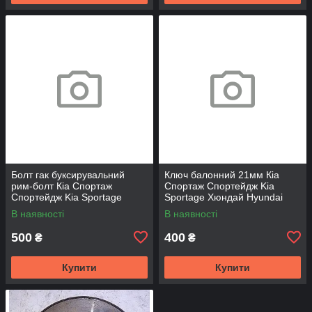
Болт гак буксирувальний
Ключ балонний 21мм Кіа
рим-болт Кіа Спортаж
Спортаж Спортейдж Kia
Спортейдж Kia Sportage
Sportage Хюндай Hyundai
Хюндай Hyundai
В наявності
В наявності
500
400
₴
₴
Купити
Купити