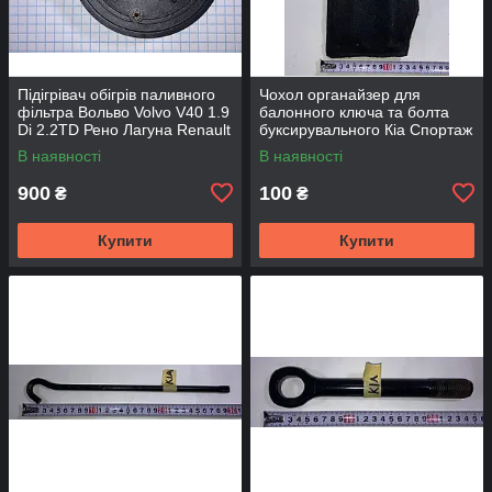
Підігрівач обігрів паливного
Чохол органайзер для
фільтра Вольво Volvo V40 1.9
балонного ключа та болта
Di 2.2TD Рено Лагуна Renault
буксирувального Кіа Спортаж
Laguna Purflux
Спортейдж Kia Sportage
В наявності
В наявності
Хюндай Hyundai
900
100
₴
₴
Купити
Купити