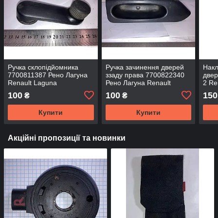
Ручка склопідйомника
Ручка зачинення дверей
Накл
7700811387 Рено Лагуна
ззаду права 7700822340
двер
Renault Laguna
Рено Лагуна Renault
2 Re
Laguna
100
100
150
₴
₴
Купити
Купити
Акційні пропозиції та новинки