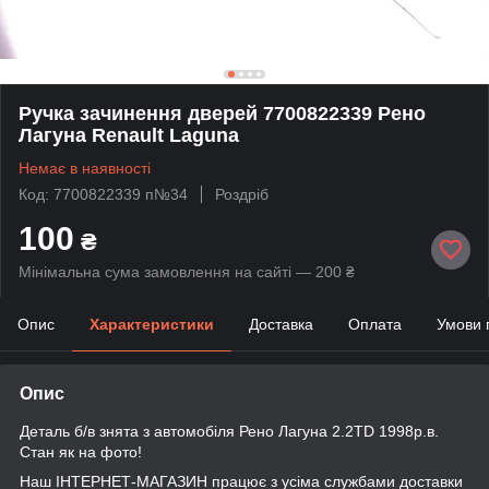
Ручка зачинення дверей 7700822339 Рено
Лагуна Renault Laguna
Немає в наявності
Код: 7700822339 п№34
Роздріб
100
₴
Мінімальна сума замовлення на сайті — 200 ₴
Опис
Характеристики
Доставка
Оплата
Умови 
Опис
Деталь б/в знята з автомобіля Рено Лагуна 2.2TD 1998р.в.
Стан як на фото!
Наш ІНТЕРНЕТ-МАГАЗИН працює з усіма службами доставки