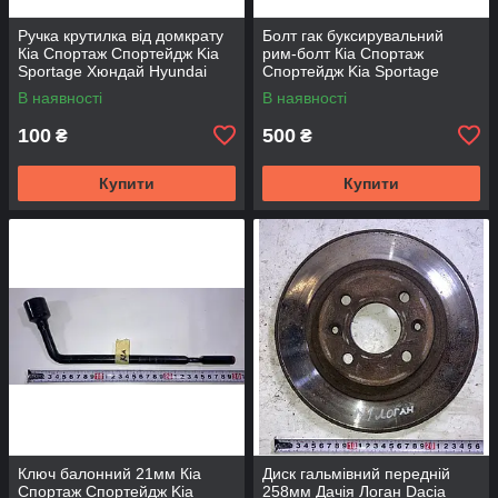
Ручка крутилка від домкрату
Болт гак буксирувальний
Кіа Спортаж Спортейдж Kia
рим-болт Кіа Спортаж
Sportage Хюндай Hyundai
Спортейдж Kia Sportage
Хюндай Hyundai
В наявності
В наявності
100
500
₴
₴
Купити
Купити
Ключ балонний 21мм Кіа
Диск гальмівний передній
Спортаж Спортейдж Kia
258мм Дачія Логан Dacia