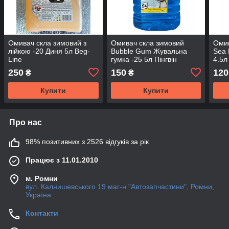
Омивач скла зимовий з
Омивач скла зимовий
Омив
лійкою -20 Диня 5л Beg-
Bubble Gum Жувальна
Sea 
Line
гумка -25 5л Пінгвін
4.5л
250
150
120
₴
₴
Купити
Купити
Про нас
98% позитивних з 2526 відгуків за рік
Працює з 11.01.2010
м. Ромни
вул. Калнишевського 19 маг-н "Автозапчастини", Ромни,
Україна
Контакти