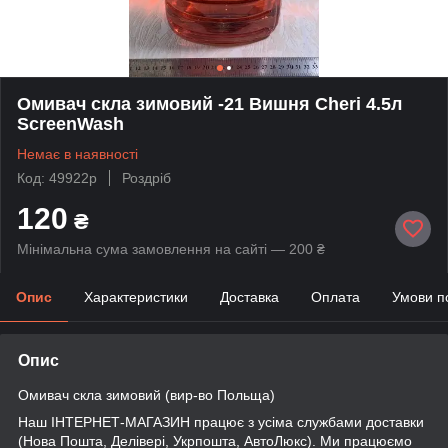
Омивач скла зимовий -21 Вишня Cheri 4.5л
ScreenWash
Немає в наявності
Код: 49922p
Роздріб
120
₴
Мінімальна сума замовлення на сайті — 200 ₴
Опис
Характеристики
Доставка
Оплата
Умови п
Опис
Омивач скла зимовий (вир-во Польща)
Наш ІНТЕРНЕТ-МАГАЗИН працює з усіма службами доставки
(Нова Пошта, Делівері, Укрпошта, АвтоЛюкс). Ми працюємо