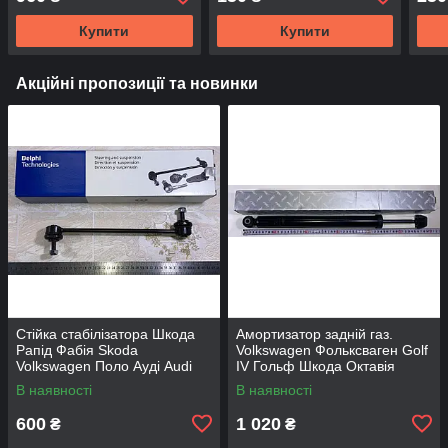
Lanc
Купити
Купити
Акційні пропозиції та новинки
Стійка стабілізатора Шкода
Амортизатор задній газ.
Рапід Фабія Skoda
Volkswagen Фольксваген Golf
Volkswagen Поло Ауді Audi
IV Гольф Шкода Октавія
Сіат Delphi
Skoda Octavia RIDER
В наявності
В наявності
600
1 020
₴
₴