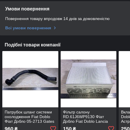
Умови повернення
Повернення товару впродовж 14 днів за домовленістю
Всі умови повернення
Подібні товари компанії
Патрубок шланг системи
Фільтр салону
Вкла
охолодження Fiat Doblo
RD.61J6WP9130 Фіат
Dobl
Фіат Добло 05-2713 Gates
Добло Fiat Doblo Lancia
Астр
Лянча RIDER
Rom
960
150
250
₴
₴