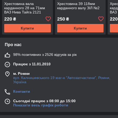
Хрестовина вала
Хрестовина 39 118мм
Хрес
карданного 28 на 71мм
карданного валу ЗІЛ №2
кард
ВАЗ Нива Тайга 2121
ВАЗ 
21213 21214 UJ350003
2121
220
250
220
₴
₴
ASR
Купити
Купити
Про нас
98% позитивних з 2526 відгуків за рік
Працює з 11.01.2010
м. Ромни
вул. Калнишевського 19 маг-н "Автозапчастини", Ромни,
Україна
Контакти
Сьогодні працює з 08:00 до 15:00
Показати весь графік роботи