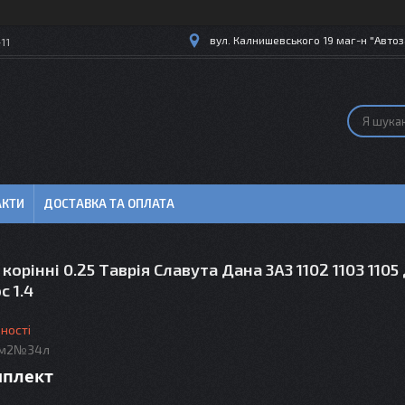
вул. Калнишевського 19 маг-н "Автоз
11
АКТИ
ДОСТАВКА ТА ОПЛАТА
корінні 0.25 Таврія Славута Дана ЗАЗ 1102 1103 1105
с 1.4
ності
 м2№34л
мплект