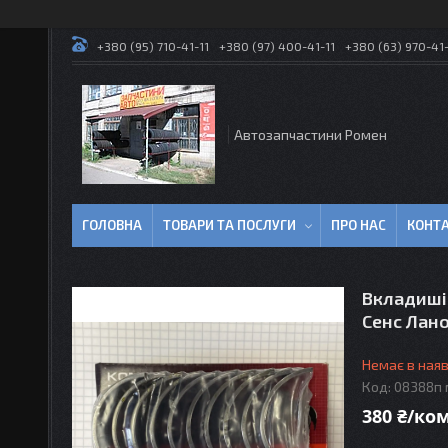
+380 (95) 710-41-11
+380 (97) 400-41-11
+380 (63) 970-41-
Автозапчастини Ромен
ГОЛОВНА
ТОВАРИ ТА ПОСЛУГИ
ПРО НАС
КОНТ
Вкладиші 
Сенс Лано
Немає в наяв
Код:
08388п
380 ₴/ко