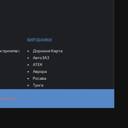
ВИРОБНИКИ
 причіпів і
Дорожня Карта
АвтоЗАЗ
АТЕК
Аврора
Росава
Тунга
енційності