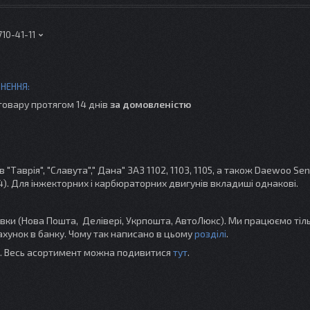
710-41-11
товару протягом 14 днів
за домовленістю
Таврія", "Славута"," Дана" ЗАЗ 1102, 1103, 1105, а також Daewoo Sens
1,4). Для інжекторних і карбюраторних двигунів вкладиші однакові.
и (Нова Пошта, Делівері, Укрпошта, АвтоЛюкс). Ми працюємо тіль
хунок в банку. Чому так написано в цьому
розділі
.
ті. Весь асортимент можна подивитися
тут
.