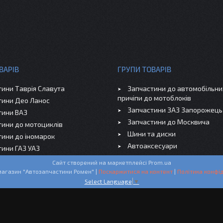
ВАРІВ
ГРУПИ ТОВАРІВ
тини Таврія Славута
Запчастини до автомобільних
причіпи до мотоблоків
тини Део Ланос
Запчастини ЗАЗ Запорожець
тини ВАЗ
Запчастини до Москвича
тини до мотоциклів
Шини та диски
тини до іномарок
Автоаксесуари
тини ГАЗ УАЗ
Сайт створений на маркетплейсі
Prom.ua
Інтернет-магазин "Автозапчастини Ромен" |
Поскаржитися на контент
|
Політика конфід
Select Language
▼