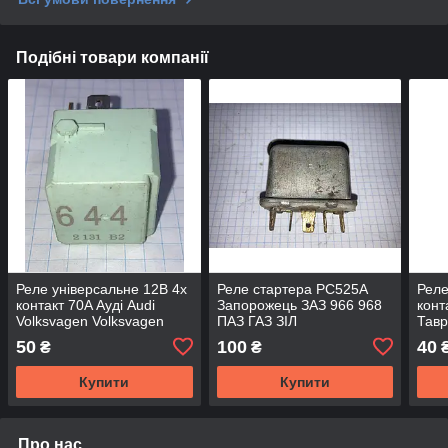
Подібні товари компанії
Реле універсальне 12В 4х
Реле стартера РС525А
Реле
контакт 70A Ауді Audi
Запорожець ЗАЗ 966 968
конт
Volksvagen Volksvagen
ПАЗ ГАЗ ЗІЛ
Тавр
4H0951253
1103
50
100
40
₴
₴
75.3
Купити
Купити
Про нас