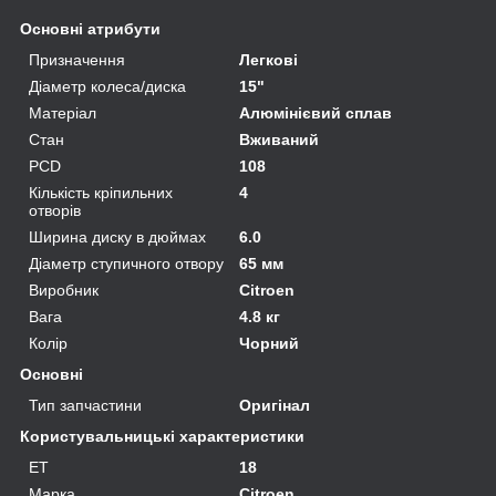
Основні атрибути
Призначення
Легкові
Діаметр колеса/диска
15"
Матеріал
Алюмінієвий сплав
Стан
Вживаний
PCD
108
Кількість кріпильних
4
отворів
Ширина диску в дюймах
6.0
Діаметр ступичного отвору
65 мм
Виробник
Citroen
Вага
4.8 кг
Колір
Чорний
Основні
Тип запчастини
Оригінал
Користувальницькі характеристики
ET
18
Марка
Citroen