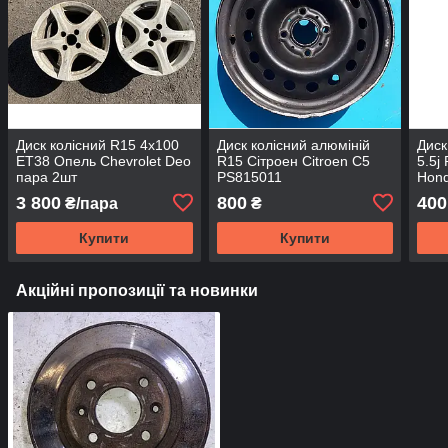
Диск колісний R15 4x100
Диск колісний алюміній
Диск
ET38 Опель Chevrolet Deo
R15 Сітроен Citroen C5
5.5j
пара 2шт
PS815011
Hond
3 800
800
400
₴/пара
₴
Купити
Купити
Акційні пропозиції та новинки