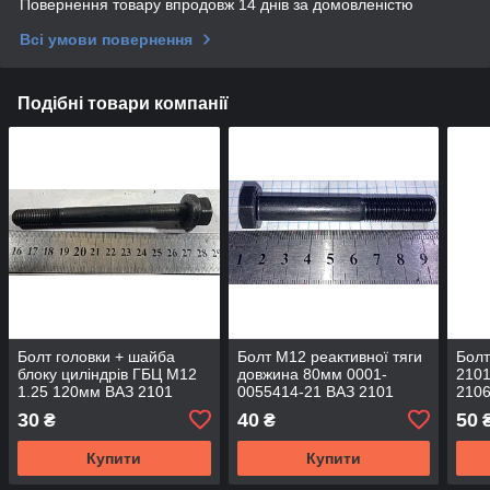
Повернення товару впродовж 14 днів за домовленістю
Всі умови повернення
Подібні товари компанії
Болт головки + шайба
Болт М12 реактивної тяги
Болт
блоку циліндрів ГБЦ М12
довжина 80мм 0001-
2101
1.25 120мм ВАЗ 2101
0055414-21 ВАЗ 2101
2106
2102 2103 2104 2105 2106
2102 2103 2104 2105 2106
Нива
30
40
50
₴
₴
2107 Нива Тайга 2121
2107 чорний
Купити
Купити