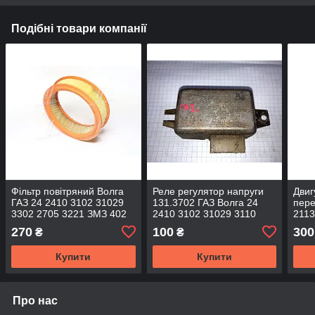
Подібні товари компанії
Фільтр повітряний Волга
Реле регулятор напруги
Двиг
ГАЗ 24 2410 3102 31029
131.3702 ГАЗ Волга 24
пере
3302 2705 3221 ЗМЗ 402
2410 3102 31029 3110
2113
3102-1109013 KRAFT
Газель
2410
270
100
300
₴
₴
Купити
Купити
Про нас