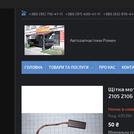
+380 (95) 710-41-11
+380 (97) 400-41-11
+380 (63) 970-41-
Автозапчастини Ромен
ГОЛОВНА
ТОВАРИ ТА ПОСЛУГИ
ПРО НАС
КОНТ
Щітка мот
2105 2106 
Немає в наяв
Код:
49539п
50 ₴
Мінімальна су