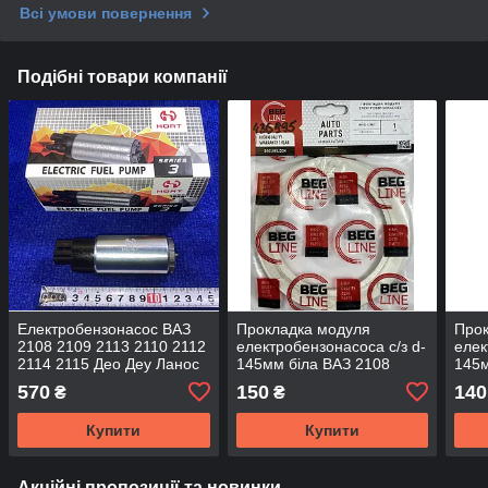
Всі умови повернення
Подібні товари компанії
Електробензонасос ВАЗ
Прокладка модуля
Прок
2108 2109 2113 2110 2112
електробензонасоса с/з d-
елек
2114 2115 Део Деу Ланос
145мм біла ВАЗ 2108
145м
Сенс Джилі МК Форд F182
2109 2113 2110 2112 2114
2113
570
150
140
₴
₴
Hort
2115 Beg-Line
Купити
Купити
Акційні пропозиції та новинки