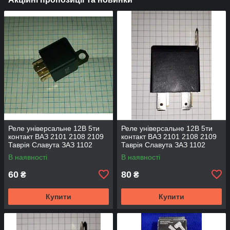
Реле універсальне 12В 5ти
Реле універсальне 12В 5ти
контакт ВАЗ 2101 2108 2109
контакт ВАЗ 2101 2108 2109
Таврія Славута ЗАЗ 1102
Таврія Славута ЗАЗ 1102
1103 1105 Део Daewoo
1103 1105 Део Daewoo
В наявності
В наявності
Москвич ГАЗ 30А 75.3777
Москвич ГАЗ 738.3747-20 ДК
90.3747
60
80
₴
₴
Купити
Купити