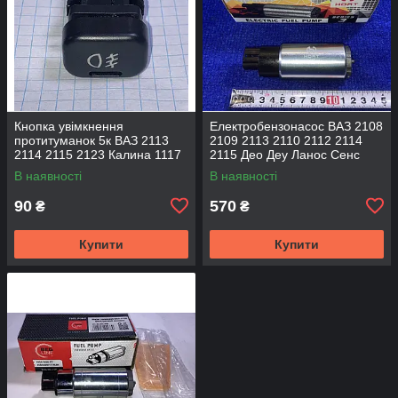
Кнопка увімкнення
Електробензонасос ВАЗ 2108
протитуманок 5к ВАЗ 2113
2109 2113 2110 2112 2114
2114 2115 2123 Калина 1117
2115 Део Деу Ланос Сенс
1118 1119 Газель н/з 3110
Джилі МК Форд F182 Hort
В наявності
В наявності
EuroEx
90
570
₴
₴
Купити
Купити