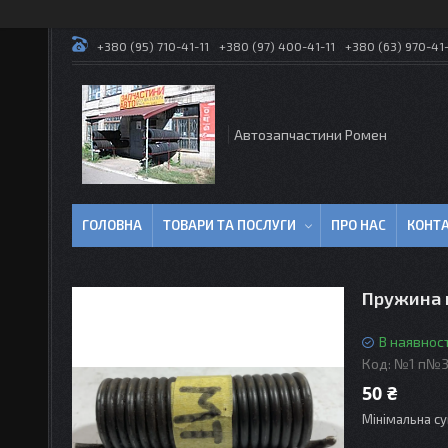
+380 (95) 710-41-11
+380 (97) 400-41-11
+380 (63) 970-41-
Автозапчастини Ромен
ГОЛОВНА
ТОВАРИ ТА ПОСЛУГИ
ПРО НАС
КОНТ
Пружина н
В наявност
Код:
№1 п№3
50 ₴
Мінімальна су