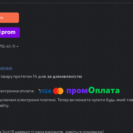
ти
710-41-11
товару протягом 14 днів
за домовленістю
ідключені електронні платежі. Тепер ви можете купити будь-який то
айту.
1шт! В наявності пара варіантів, дивіться різновиди!