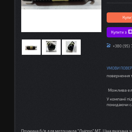
Купи
Купити з
+380 (95) 
повернення 
У компанії п
покидаючи с
Пружина б/в для мотоцикла "Дніпро" МТ. Ціна вказана за 