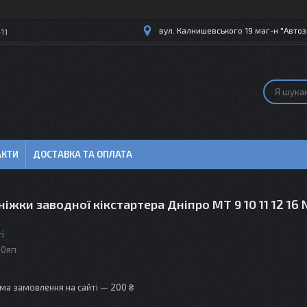
вул. Калнишевського 19 маг-н "Автоз
11
АКТИ
ДОСТАВКА ТА ОПЛАТА
іжки заводної кікстартера Дніпро МТ 9 10 11 12 16
і
0яп
ма замовлення на сайті — 200 ₴