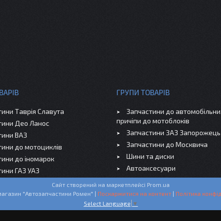
ВАРІВ
ГРУПИ ТОВАРІВ
тини Таврія Славута
Запчастини до автомобільних
причіпи до мотоблоків
тини Део Ланос
Запчастини ЗАЗ Запорожець
тини ВАЗ
Запчастини до Москвича
тини до мотоциклів
Шини та диски
тини до іномарок
Автоаксесуари
тини ГАЗ УАЗ
Сайт створений на маркетплейсі
Prom.ua
Інтернет-магазин "Автозапчастини Ромен" |
Поскаржитися на контент
|
Політика конфід
Select Language
▼