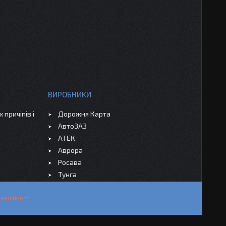
ВИРОБНИКИ
 причіпів і
Дорожня Карта
АвтоЗАЗ
АТЕК
Аврора
Росава
Тунга
енційності