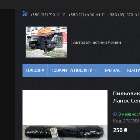
+380 (95) 710-41-11
+380 (97) 400-41-11
+380 (63) 970-41-
Автозапчастини Ромен
ГОЛОВНА
ТОВАРИ ТА ПОСЛУГИ
ПРО НАС
КОНТ
Пильовик
Ланос Cен
В наявност
Код:
270735
250 ₴