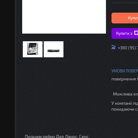
Купи
Купити з
+380 (95) 
повернення 
У компанії п
покидаючи с
Пильник рейки Део Ланос, Сенс.