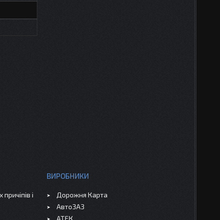
ВИРОБНИКИ
 причіпів і
Дорожня Карта
АвтоЗАЗ
АТЕК