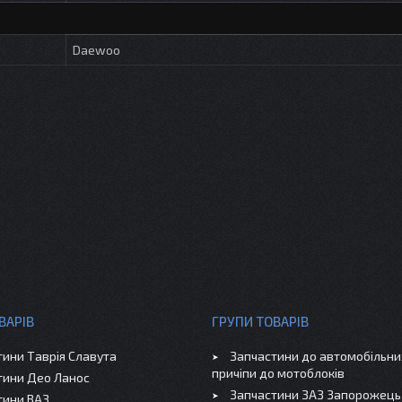
Daewoo
ВАРІВ
ГРУПИ ТОВАРІВ
тини Таврія Славута
Запчастини до автомобільних
причіпи до мотоблоків
тини Део Ланос
Запчастини ЗАЗ Запорожець
тини ВАЗ