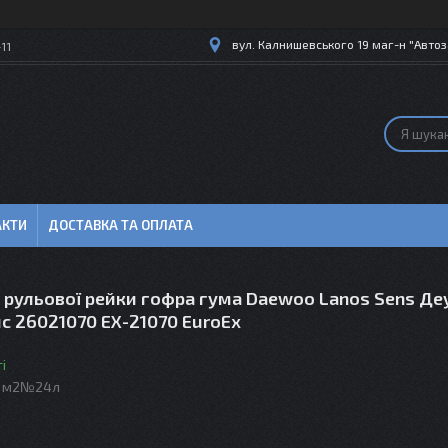
вул. Калнишевського 19 маг-н "Автоз
11
АКТИ
ДОСТАВКА ТА ОПЛАТА
 рульової рейки гофра гума Daewoo Lanos Sens Де
с 26021070 EX-21070 EuroEx
і
б м2№24л