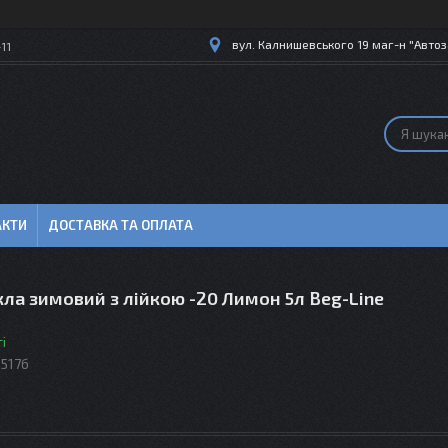
вул. Калнишевського 19 маг-н "Автоз
11
АКТИ
ДОСТАВКА ТА ОПЛАТА
ла зимовий з лійкою -20 Лимон 5л Beg-Line
і
517б