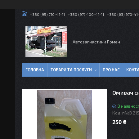
+380 (95) 710-41-11
+380 (97) 400-41-11
+380 (63) 970-41-
Автозапчастини Ромен
ГОЛОВНА
ТОВАРИ ТА ПОСЛУГИ
ПРО НАС
КОНТ
Омивач ск
В наявност
Код:
п№В 215
250 ₴