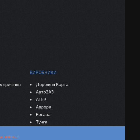
ВИРОБНИКИ
 причіпів і
Дорожня Карта
АвтоЗАЗ
АТЕК
Аврора
Росава
Тунга
енційності