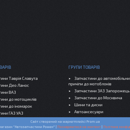
ВАРІВ
ГРУПИ ТОВАРІВ
тини Таврія Славута
Запчастини до автомобільних
причіпи до мотоблоків
тини Део Ланос
Запчастини ЗАЗ Запорожець
тини ВАЗ
Запчастини до Москвича
тини до мотоциклів
Шини та диски
тини до іномарок
Автоаксесуари
тини ГАЗ УАЗ
Сайт створений на маркетплейсі
Prom.ua
Інтернет-магазин "Автозапчастини Ромен" |
Поскаржитися на контент
|
Політика конфід