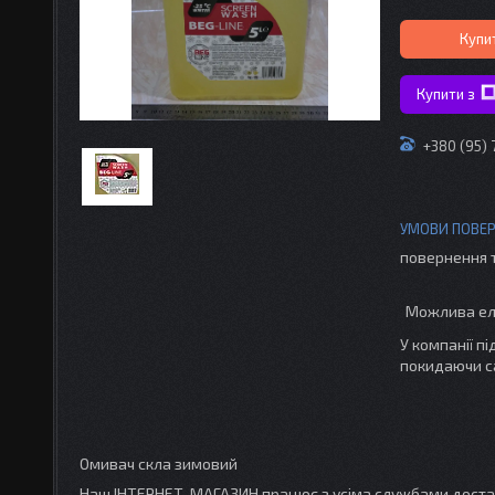
Купи
Купити з
+380 (95) 
повернення 
У компанії п
покидаючи с
Омивач скла зимовий
Наш ІНТЕРНЕТ-МАГАЗИН працює з усіма службами доставк