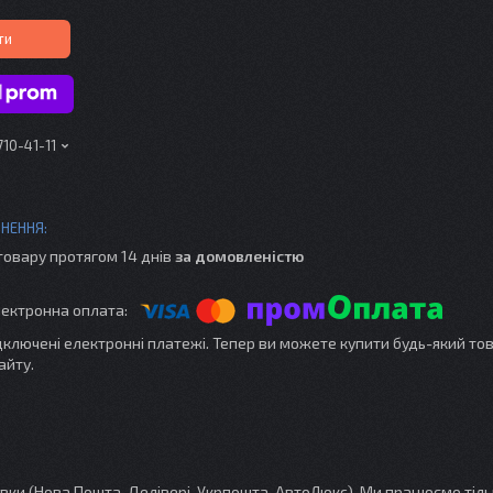
ти
710-41-11
товару протягом 14 днів
за домовленістю
ідключені електронні платежі. Тепер ви можете купити будь-який то
айту.
и (Нова Пошта, Делівері, Укрпошта, АвтоЛюкс). Ми працюємо тіль