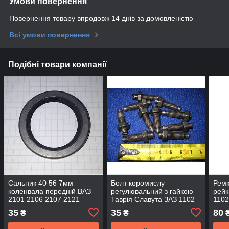
Умови повернення
Повернення товару впродовж 14 днів за домовленістю
Всі умови повернення
Подібні товари компанії
Сальник 40 56 7мм
Болт коромислу
Ремк
коленвала передній ВАЗ
регулювальний з гайкою
рейк
2101 2106 2107 2121
Таврія Славута ЗАЗ 1102
1102
распредвала Таврія
1103 1105 Део Деу Сенс
35
35
80
₴
₴
₴
Славута ЗАЗ 1102 1103
Daewoo Sens Lanos 1.4
Део Сенс