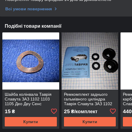
Всі умови повернення
Подібні товари компанії
Шайба колінвала Таврія
Ремкомплект заднього
Рем
Славута ЗАЗ 1102 1103
гальмівного циліндра
карб
1105 Део Деу Сенс
Таврія Славута ЗАЗ 1102
Слав
Daewoo Sens
1103105
ВАЗ 
15
25
440
₴
₴/комплект
Соле
Купити
Купити