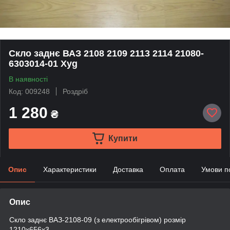
Скло заднє ВАЗ 2108 2109 2113 2114 21080-
6303014-01 Xyg
В наявності
Код: 009248
Роздріб
1 280
₴
Купити
Опис
Характеристики
Доставка
Оплата
Умови п
Опис
Скло заднє ВАЗ-2108-09 (з електрообігрівом) розмір
1210x656x3