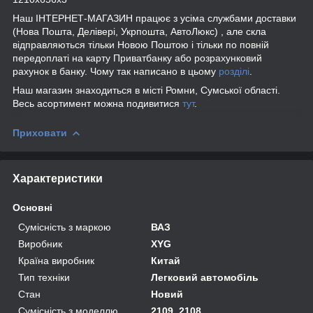
Наш ІНТЕРНЕТ-МАГАЗИН працює з усіма службами доставки
(Нова Пошта, Делівері, Укрпошта, АвтоЛюкс) , але скла
відправляються тільки Новою Поштою і тільки по повній
передоплаті на карту Приватбанку або розрахунковий
рахунок в банку. Чому так написано в цьому
розділі
.
Наш магазин знаходиться в місті Ромни, Сумської області.
Весь асортимент можна подивитися
тут
.
Приховати
Характеристики
Основні
Сумісність з маркою
ВАЗ
Виробник
XYG
Країна виробник
Китай
Тип техніки
Легковий автомобіль
Стан
Новий
Сумісність з моделлю
2109, 2108