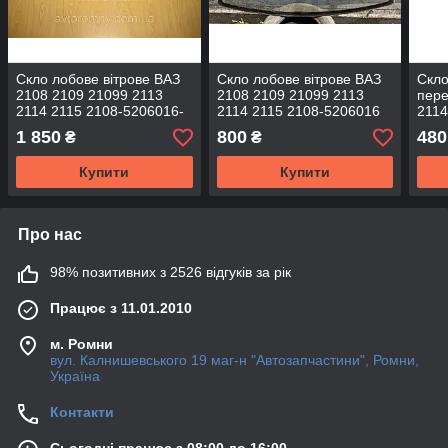
Скло лобове вітрове ВАЗ
Скло лобове вітрове ВАЗ
Скло
2108 2109 21099 2113
2108 2109 21099 2113
пере
2114 2115 2108-5206016-
2114 2115 2108-5206016
2114
01 смуга шовкографія ПШ
01
1 850
800
480
₴
₴
XYG
Купити
Купити
Про нас
98% позитивних з 2526 відгуків за рік
Працює з 11.01.2010
м. Ромни
вул. Калнишевського 19 маг-н "Автозапчастини", Ромни,
Україна
Контакти