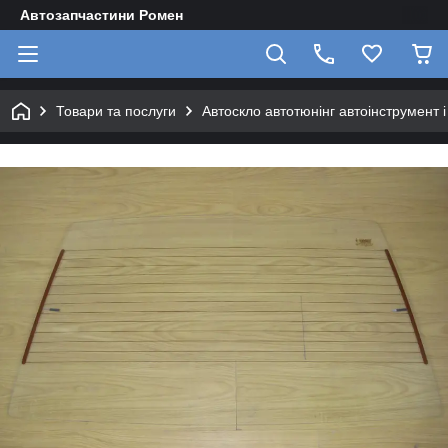
Автозапчастини Ромен
Товари та послуги
Автоскло автотюнінг автоінструмент 