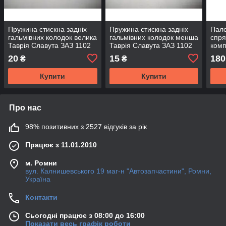
Пружина стискна задніх
Пружина стискна задніх
Пале
гальмівних колодок велика
гальмівних колодок менша
спря
Таврія Славута ЗАЗ 1102
Таврія Славута ЗАЗ 1102
комп
1103105
1103105
+ 0.
20
15
180
₴
₴
1102
Купити
Купити
Про нас
98% позитивних з 2527 відгуків за рік
Працює з 11.01.2010
м. Ромни
вул. Калнишевського 19 маг-н "Автозапчастини", Ромни,
Україна
Контакти
Сьогодні працює з 08:00 до 16:00
Показати весь графік роботи