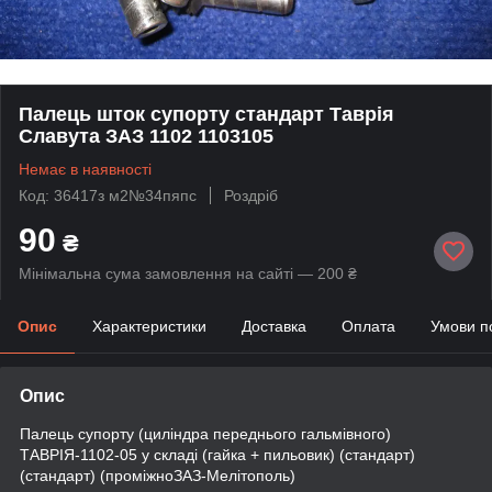
Палець шток супорту стандарт Таврія
Славута ЗАЗ 1102 1103105
Немає в наявності
Код: 36417з м2№34пяпс
Роздріб
90
₴
Мінімальна сума замовлення на сайті — 200 ₴
Опис
Характеристики
Доставка
Оплата
Умови п
Опис
Палець супорту (циліндра переднього гальмівного)
ТАВРІЯ-1102-05 у складі (гайка + пильовик) (стандарт)
(стандарт) (проміжноЗАЗ-Мелітополь)