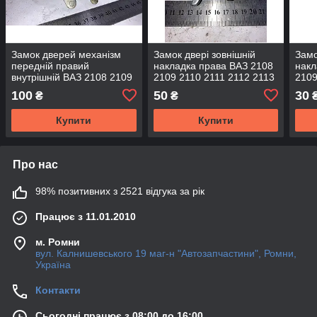
Замок дверей механізм
Замок двері зовнішній
Замо
передній правий
накладка права ВАЗ 2108
накл
внутрішній ВАЗ 2108 2109
2109 2110 2111 2112 2113
2109
2110 2111 2112 2113 2114
2114 2115
2114
100
50
30
₴
₴
2115
Купити
Купити
Про нас
98% позитивних з 2521 відгука за рік
Працює з 11.01.2010
м. Ромни
вул. Калнишевського 19 маг-н "Автозапчастини", Ромни,
Україна
Контакти
Сьогодні працює з 08:00 до 16:00