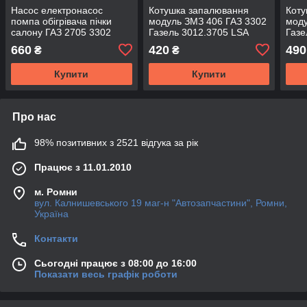
Насос електронасос
Котушка запалювання
Коту
помпа обігрівача пічки
модуль ЗМЗ 406 ГАЗ 3302
моду
салону ГАЗ 2705 3302
Газель 3012.3705 LSA
Газе
Газель D18мм 32.3780-01
660
420
490
₴
₴
Aurora
Купити
Купити
Про нас
98% позитивних з 2521 відгука за рік
Працює з 11.01.2010
м. Ромни
вул. Калнишевського 19 маг-н "Автозапчастини", Ромни,
Україна
Контакти
Сьогодні працює з 08:00 до 16:00
Показати весь графік роботи